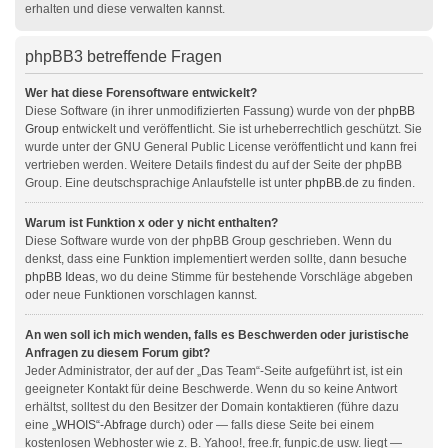
erhalten und diese verwalten kannst.
phpBB3 betreffende Fragen
Wer hat diese Forensoftware entwickelt?
Diese Software (in ihrer unmodifizierten Fassung) wurde von der
phpBB
Group
entwickelt und veröffentlicht. Sie ist urheberrechtlich geschützt. Sie
wurde unter der GNU General Public License veröffentlicht und kann frei
vertrieben werden. Weitere Details findest du auf der Seite der phpBB
Group. Eine deutschsprachige Anlaufstelle ist unter
phpBB.de
zu finden.
Warum ist Funktion x oder y nicht enthalten?
Diese Software wurde von der phpBB Group geschrieben. Wenn du
denkst, dass eine Funktion implementiert werden sollte, dann besuche
phpBB Ideas
, wo du deine Stimme für bestehende Vorschläge abgeben
oder neue Funktionen vorschlagen kannst.
An wen soll ich mich wenden, falls es Beschwerden oder juristische
Anfragen zu diesem Forum gibt?
Jeder Administrator, der auf der „Das Team“-Seite aufgeführt ist, ist ein
geeigneter Kontakt für deine Beschwerde. Wenn du so keine Antwort
erhältst, solltest du den Besitzer der Domain kontaktieren (führe dazu
eine
„WHOIS“-Abfrage
durch) oder — falls diese Seite bei einem
kostenlosen Webhoster wie z. B. Yahoo!, free.fr, funpic.de usw. liegt —