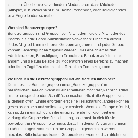
zu teilen. Üblicherweise verhindern Moderatoren, dass Mitglieder
„offtopic“, d. h. etwas nicht zum Thema Passendes, oder Beleidigendes
bzw. Angreifendes schreiben.
Was sind Benutzergruppen?
Benutzergruppen sind Gruppen von Mitgliedern, die die Mitglieder des
Boards in für die Board-Administration verwaltbare Einheiten aufteilt.
Jedes Mitglied kann mehreren Gruppen angehören und jeder Gruppe
können Berechtigungen zugeteilt werden. Dies erleichtert es den
Administratoren, Berechtigungen für mehrere Benutzer auf einmal zu
ändern und sie zum Beispiel zu Moderatoren eines Bereichs zu machen
oder ihnen Zugriff zu einem nichtöffentlichen Forum zu geben.
Wo finde ich die Benutzergruppen und wie trete ich ihnen bei?
Du findest die Benutzergruppen unter „Benutzergruppen“ im
persönlichen Bereich. Wenn du einer beitreten möchtest, kannst du dies
mit der entsprechenden Schaltfläche machen. Nicht alle Gruppen sind
allgemein offen. Einige erfordern erst eine Freischaltung, andere können
geschlossen sein und weitere sogar versteckt. Wenn die Gruppe offen ist,
kannst du ihr einfach durch die entsprechende Funktion beitreten;
verlangt die Gruppe eine Freischaltung, so kannst du dich für sie
bewerben. Ein Gruppenleiter muss daraufhin deinen Antrag annehmen.
Er könnte fragen, warum du in die Gruppe aufgenommen werden
möchtest. Bitte belästige keinen Gruppenleiter, wenn er dich ablehnt, er