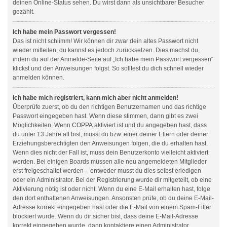
deinen Online-Status sehen. Du wirst dann als unsichtbarer Besucher
gezählt.
Ich habe mein Passwort vergessen!
Das ist nicht schlimm! Wir können dir zwar dein altes Passwort nicht
wieder mitteilen, du kannst es jedoch zurücksetzen. Dies machst du,
indem du auf der Anmelde-Seite auf „Ich habe mein Passwort vergessen“
klickst und den Anweisungen folgst. So solltest du dich schnell wieder
anmelden können.
Ich habe mich registriert, kann mich aber nicht anmelden!
Überprüfe zuerst, ob du den richtigen Benutzernamen und das richtige
Passwort eingegeben hast. Wenn diese stimmen, dann gibt es zwei
Möglichkeiten. Wenn
COPPA
aktiviert ist und du angegeben hast, dass
du unter 13 Jahre alt bist, musst du bzw. einer deiner Eltern oder deiner
Erziehungsberechtigten den Anweisungen folgen, die du erhalten hast.
Wenn dies nicht der Fall ist, muss dein Benutzerkonto vielleicht aktiviert
werden. Bei einigen Boards müssen alle neu angemeldeten Mitglieder
erst freigeschaltet werden – entweder musst du dies selbst erledigen
oder ein Administrator. Bei der Registrierung wurde dir mitgeteilt, ob eine
Aktivierung nötig ist oder nicht. Wenn du eine E-Mail erhalten hast, folge
den dort enthaltenen Anweisungen. Ansonsten prüfe, ob du deine E-Mail-
Adresse korrekt eingegeben hast oder die E-Mail von einem Spam-Filter
blockiert wurde. Wenn du dir sicher bist, dass deine E-Mail-Adresse
korrekt eingegeben wurde, dann kontaktiere einen Administrator.