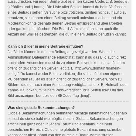
auszudrücken. Für jeden Smilie gibt es einen kurzen Code, z. B. bedeutet
:) fröhlich und :( traurig. Die Liste aller Smilies kannst du beim Verfassen
eines Beitrags sehen. Versuche bitte trotzdem, Smilies nicht zu häufig zu
benutzen, sie können einen Beitrag schnell unlesbar machen und ein
Moderator könnte deshalb deinen Beitrag entsprechend überarbeiten
oder gar komplett löschen. Die Board-Administration kann auch die
Anzahl der Smilies begrenzen, die du in einem Beitrag benutzen kannst.
Kann ich Bilder in meine Beiträge einfügen?
Ja, Bilder können in deinem Beitrag angezeigt werden. Wenn die
Administration Dateianhänge erlaubt hat, kannst du das Bild auch direkt
hochladen. Ansonsten musst du zu einem Bild verlinken, das auf einem
öffentlich zugänglichen Server liegt, z. B. http://www.domain.tld/mein-
bild.gif. Du kannst weder Bilder verlinken, die sich auf deinem eigenen
PC befinden (außer es ist ein öffentlich zugänglicher Server), noch zu
Bildern, die nur nach einer Anmeldung verfügbar sind, z. B. Hotmail- oder
Yahoo-Mailboxen, mit einem Passwort geschützte Seiten usw. Um das
Bild anzuzeigen, benutze den BBCode-Tag „[img]“.
Was sind globale Bekanntmachungen?
Globale Bekanntmachungen beinhalten wichtige Informationen, deshalb
solltest du sie so bald wie möglich lesen. Globale Bekanntmachungen
erscheinen ganz oben in jedem Forum und ebenfalls in deinem
persönlichen Bereich. Ob du eine globale Bekanntmachung schreiben
kannst oder nicht, hängt von den durch die Board-Administration