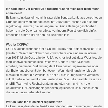
Ich habe mich vor einiger Zeit registriert, kann mich aber nicht mehr
anmelden?!
Es kann sein, dass ein Administrator dein Benutzerkonto aus verschieden
Gründen deaktiviert oder gelöscht hat. Außerdem löschen viele Boards
regelmäßig Benutzer, die für längere Zeit keine Beiträge geschrieben
haben, um die Datenbankgröße zu verringern. Registriere dich einfach
erneut und nimm aktiv an den Diskussionen teil!
Was ist COPPA?
COPPA, ausgeschrieben Child Online Privacy and Protection Act of 1998
(deutsch: Gesetz zum Schutz der Privatsphäre von Kindern im Internet
von 1998) ist ein Gesetz in den USA, welches festlegt, dass Websites, die
möglicherweise persönliche Daten von Kindern unter 13 Jahren
erheben, hierzu die Zustimmung der Eltern beziehungsweise des oder
der Erziehungsberechtigten benötigen. Wenn du dir unsicher bist, ob
dies auf dich oder die Website, auf der du dich zu registrieren versuchst,
zutrifft, ziehe einen rechtlichen Beistand zu Rate. Bitte beachte, dass das
phpBB-Team keine Rechtsberatung anbieten kann und nicht die
Anlaufstelle für Rechtsangelegenheiten jeglicher Art ist; außer solchen,
die weiter unten behandelt werden.
Warum kann ich mich nicht registrieren?
Es kann sein, dass deine IP-Adresse oder der Benutzername, mit dem du