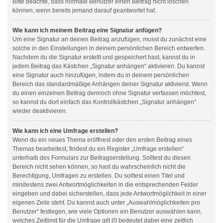
Bitte beachte, dass normale Benutzer einen Beitrag nicht löschen
können, wenn bereits jemand darauf geantwortet hat.
Wie kann ich meinem Beitrag eine Signatur anfügen?
Um eine Signatur an deinen Beitrag anzufügen, musst du zunächst eine
solche in den Einstellungen in deinem persönlichen Bereich entwerfen.
Nachdem du die Signatur erstellt und gespeichert hast, kannst du in
jedem Beitrag das Kästchen „Signatur anhängen“ aktivieren. Du kannst
eine Signatur auch hinzufügen, indem du in deinem persönlichen
Bereich das standardmäßige Anhängen deiner Signatur aktivierst. Wenn
du einen einzelnen Beitrag dennoch ohne Signatur verfassen möchtest,
so kannst du dort einfach das Kontrollkästchen „Signatur anhängen“
wieder deaktivieren.
Wie kann ich eine Umfrage erstellen?
Wenn du ein neues Thema eröffnest oder den ersten Beitrag eines
Themas bearbeitest, findest du ein Register „Umfrage erstellen“
unterhalb des Formulars zur Beitragserstellung. Solltest du diesen
Bereich nicht sehen können, so hast du wahrscheinlich nicht die
Berechtigung, Umfragen zu erstellen. Du solltest einen Titel und
mindestens zwei Antwortmöglichkeiten in die entsprechenden Felder
eingeben und dabei sicherstellen, dass jede Antwortmöglichkeit in einer
eigenen Zeile steht. Du kannst auch unter „Auswahlmöglichkeiten pro
Benutzer“ festlegen, wie viele Optionen ein Benutzer auswählen kann,
welches Zeitlimit für die Umfrage gilt (0 bedeutet dabei eine zeitlich