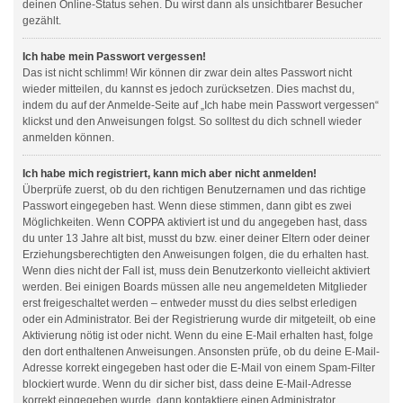
deinen Online-Status sehen. Du wirst dann als unsichtbarer Besucher
gezählt.
Ich habe mein Passwort vergessen!
Das ist nicht schlimm! Wir können dir zwar dein altes Passwort nicht
wieder mitteilen, du kannst es jedoch zurücksetzen. Dies machst du,
indem du auf der Anmelde-Seite auf „Ich habe mein Passwort vergessen“
klickst und den Anweisungen folgst. So solltest du dich schnell wieder
anmelden können.
Ich habe mich registriert, kann mich aber nicht anmelden!
Überprüfe zuerst, ob du den richtigen Benutzernamen und das richtige
Passwort eingegeben hast. Wenn diese stimmen, dann gibt es zwei
Möglichkeiten. Wenn
COPPA
aktiviert ist und du angegeben hast, dass
du unter 13 Jahre alt bist, musst du bzw. einer deiner Eltern oder deiner
Erziehungsberechtigten den Anweisungen folgen, die du erhalten hast.
Wenn dies nicht der Fall ist, muss dein Benutzerkonto vielleicht aktiviert
werden. Bei einigen Boards müssen alle neu angemeldeten Mitglieder
erst freigeschaltet werden – entweder musst du dies selbst erledigen
oder ein Administrator. Bei der Registrierung wurde dir mitgeteilt, ob eine
Aktivierung nötig ist oder nicht. Wenn du eine E-Mail erhalten hast, folge
den dort enthaltenen Anweisungen. Ansonsten prüfe, ob du deine E-Mail-
Adresse korrekt eingegeben hast oder die E-Mail von einem Spam-Filter
blockiert wurde. Wenn du dir sicher bist, dass deine E-Mail-Adresse
korrekt eingegeben wurde, dann kontaktiere einen Administrator.