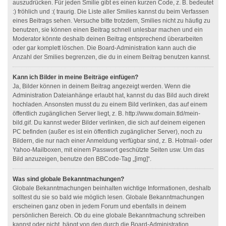
auszudrücken. Für jeden Smilie gibt es einen kurzen Code, z. B. bedeutet
:) fröhlich und :( traurig. Die Liste aller Smilies kannst du beim Verfassen
eines Beitrags sehen. Versuche bitte trotzdem, Smilies nicht zu häufig zu
benutzen, sie können einen Beitrag schnell unlesbar machen und ein
Moderator könnte deshalb deinen Beitrag entsprechend überarbeiten
oder gar komplett löschen. Die Board-Administration kann auch die
Anzahl der Smilies begrenzen, die du in einem Beitrag benutzen kannst.
Kann ich Bilder in meine Beiträge einfügen?
Ja, Bilder können in deinem Beitrag angezeigt werden. Wenn die
Administration Dateianhänge erlaubt hat, kannst du das Bild auch direkt
hochladen. Ansonsten musst du zu einem Bild verlinken, das auf einem
öffentlich zugänglichen Server liegt, z. B. http://www.domain.tld/mein-
bild.gif. Du kannst weder Bilder verlinken, die sich auf deinem eigenen
PC befinden (außer es ist ein öffentlich zugänglicher Server), noch zu
Bildern, die nur nach einer Anmeldung verfügbar sind, z. B. Hotmail- oder
Yahoo-Mailboxen, mit einem Passwort geschützte Seiten usw. Um das
Bild anzuzeigen, benutze den BBCode-Tag „[img]“.
Was sind globale Bekanntmachungen?
Globale Bekanntmachungen beinhalten wichtige Informationen, deshalb
solltest du sie so bald wie möglich lesen. Globale Bekanntmachungen
erscheinen ganz oben in jedem Forum und ebenfalls in deinem
persönlichen Bereich. Ob du eine globale Bekanntmachung schreiben
kannst oder nicht, hängt von den durch die Board-Administration