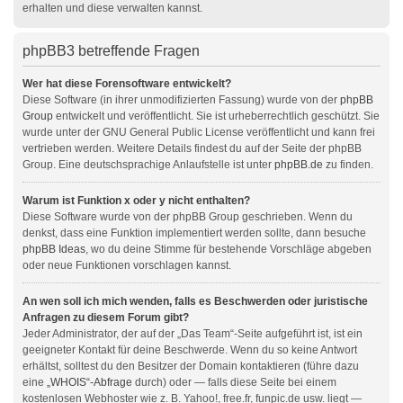
erhalten und diese verwalten kannst.
phpBB3 betreffende Fragen
Wer hat diese Forensoftware entwickelt?
Diese Software (in ihrer unmodifizierten Fassung) wurde von der
phpBB
Group
entwickelt und veröffentlicht. Sie ist urheberrechtlich geschützt. Sie
wurde unter der GNU General Public License veröffentlicht und kann frei
vertrieben werden. Weitere Details findest du auf der Seite der phpBB
Group. Eine deutschsprachige Anlaufstelle ist unter
phpBB.de
zu finden.
Warum ist Funktion x oder y nicht enthalten?
Diese Software wurde von der phpBB Group geschrieben. Wenn du
denkst, dass eine Funktion implementiert werden sollte, dann besuche
phpBB Ideas
, wo du deine Stimme für bestehende Vorschläge abgeben
oder neue Funktionen vorschlagen kannst.
An wen soll ich mich wenden, falls es Beschwerden oder juristische
Anfragen zu diesem Forum gibt?
Jeder Administrator, der auf der „Das Team“-Seite aufgeführt ist, ist ein
geeigneter Kontakt für deine Beschwerde. Wenn du so keine Antwort
erhältst, solltest du den Besitzer der Domain kontaktieren (führe dazu
eine
„WHOIS“-Abfrage
durch) oder — falls diese Seite bei einem
kostenlosen Webhoster wie z. B. Yahoo!, free.fr, funpic.de usw. liegt —