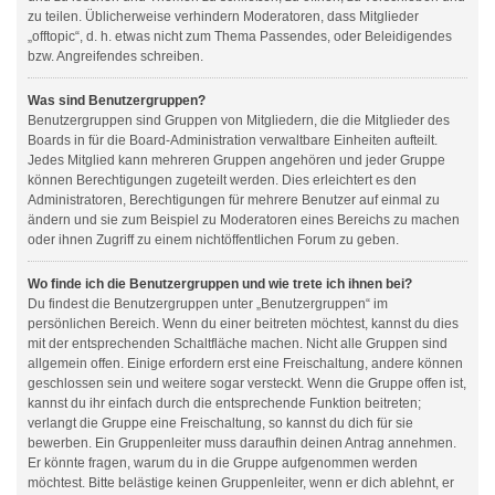
zu teilen. Üblicherweise verhindern Moderatoren, dass Mitglieder
„offtopic“, d. h. etwas nicht zum Thema Passendes, oder Beleidigendes
bzw. Angreifendes schreiben.
Was sind Benutzergruppen?
Benutzergruppen sind Gruppen von Mitgliedern, die die Mitglieder des
Boards in für die Board-Administration verwaltbare Einheiten aufteilt.
Jedes Mitglied kann mehreren Gruppen angehören und jeder Gruppe
können Berechtigungen zugeteilt werden. Dies erleichtert es den
Administratoren, Berechtigungen für mehrere Benutzer auf einmal zu
ändern und sie zum Beispiel zu Moderatoren eines Bereichs zu machen
oder ihnen Zugriff zu einem nichtöffentlichen Forum zu geben.
Wo finde ich die Benutzergruppen und wie trete ich ihnen bei?
Du findest die Benutzergruppen unter „Benutzergruppen“ im
persönlichen Bereich. Wenn du einer beitreten möchtest, kannst du dies
mit der entsprechenden Schaltfläche machen. Nicht alle Gruppen sind
allgemein offen. Einige erfordern erst eine Freischaltung, andere können
geschlossen sein und weitere sogar versteckt. Wenn die Gruppe offen ist,
kannst du ihr einfach durch die entsprechende Funktion beitreten;
verlangt die Gruppe eine Freischaltung, so kannst du dich für sie
bewerben. Ein Gruppenleiter muss daraufhin deinen Antrag annehmen.
Er könnte fragen, warum du in die Gruppe aufgenommen werden
möchtest. Bitte belästige keinen Gruppenleiter, wenn er dich ablehnt, er