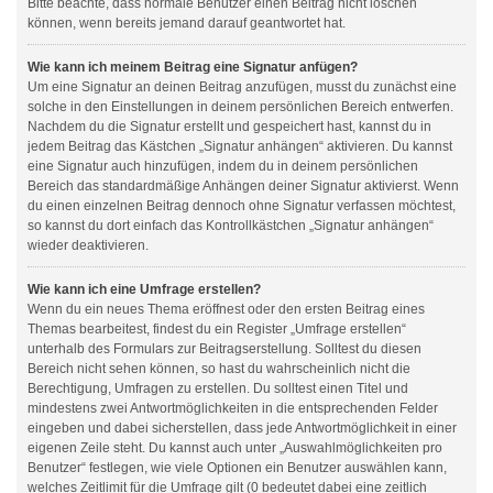
Bitte beachte, dass normale Benutzer einen Beitrag nicht löschen
können, wenn bereits jemand darauf geantwortet hat.
Wie kann ich meinem Beitrag eine Signatur anfügen?
Um eine Signatur an deinen Beitrag anzufügen, musst du zunächst eine
solche in den Einstellungen in deinem persönlichen Bereich entwerfen.
Nachdem du die Signatur erstellt und gespeichert hast, kannst du in
jedem Beitrag das Kästchen „Signatur anhängen“ aktivieren. Du kannst
eine Signatur auch hinzufügen, indem du in deinem persönlichen
Bereich das standardmäßige Anhängen deiner Signatur aktivierst. Wenn
du einen einzelnen Beitrag dennoch ohne Signatur verfassen möchtest,
so kannst du dort einfach das Kontrollkästchen „Signatur anhängen“
wieder deaktivieren.
Wie kann ich eine Umfrage erstellen?
Wenn du ein neues Thema eröffnest oder den ersten Beitrag eines
Themas bearbeitest, findest du ein Register „Umfrage erstellen“
unterhalb des Formulars zur Beitragserstellung. Solltest du diesen
Bereich nicht sehen können, so hast du wahrscheinlich nicht die
Berechtigung, Umfragen zu erstellen. Du solltest einen Titel und
mindestens zwei Antwortmöglichkeiten in die entsprechenden Felder
eingeben und dabei sicherstellen, dass jede Antwortmöglichkeit in einer
eigenen Zeile steht. Du kannst auch unter „Auswahlmöglichkeiten pro
Benutzer“ festlegen, wie viele Optionen ein Benutzer auswählen kann,
welches Zeitlimit für die Umfrage gilt (0 bedeutet dabei eine zeitlich