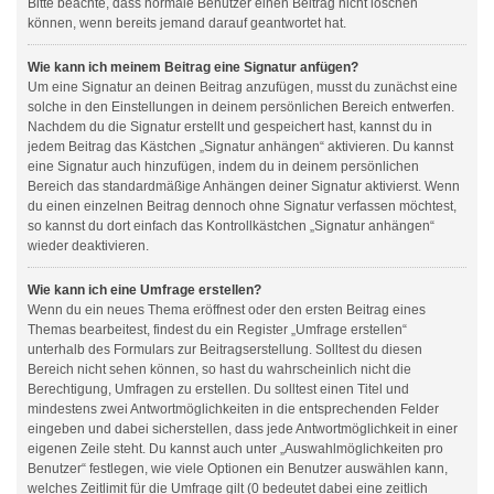
Bitte beachte, dass normale Benutzer einen Beitrag nicht löschen
können, wenn bereits jemand darauf geantwortet hat.
Wie kann ich meinem Beitrag eine Signatur anfügen?
Um eine Signatur an deinen Beitrag anzufügen, musst du zunächst eine
solche in den Einstellungen in deinem persönlichen Bereich entwerfen.
Nachdem du die Signatur erstellt und gespeichert hast, kannst du in
jedem Beitrag das Kästchen „Signatur anhängen“ aktivieren. Du kannst
eine Signatur auch hinzufügen, indem du in deinem persönlichen
Bereich das standardmäßige Anhängen deiner Signatur aktivierst. Wenn
du einen einzelnen Beitrag dennoch ohne Signatur verfassen möchtest,
so kannst du dort einfach das Kontrollkästchen „Signatur anhängen“
wieder deaktivieren.
Wie kann ich eine Umfrage erstellen?
Wenn du ein neues Thema eröffnest oder den ersten Beitrag eines
Themas bearbeitest, findest du ein Register „Umfrage erstellen“
unterhalb des Formulars zur Beitragserstellung. Solltest du diesen
Bereich nicht sehen können, so hast du wahrscheinlich nicht die
Berechtigung, Umfragen zu erstellen. Du solltest einen Titel und
mindestens zwei Antwortmöglichkeiten in die entsprechenden Felder
eingeben und dabei sicherstellen, dass jede Antwortmöglichkeit in einer
eigenen Zeile steht. Du kannst auch unter „Auswahlmöglichkeiten pro
Benutzer“ festlegen, wie viele Optionen ein Benutzer auswählen kann,
welches Zeitlimit für die Umfrage gilt (0 bedeutet dabei eine zeitlich