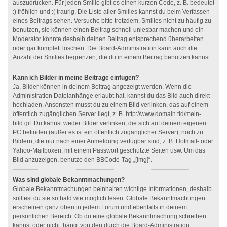
auszudrücken. Für jeden Smilie gibt es einen kurzen Code, z. B. bedeutet
:) fröhlich und :( traurig. Die Liste aller Smilies kannst du beim Verfassen
eines Beitrags sehen. Versuche bitte trotzdem, Smilies nicht zu häufig zu
benutzen, sie können einen Beitrag schnell unlesbar machen und ein
Moderator könnte deshalb deinen Beitrag entsprechend überarbeiten
oder gar komplett löschen. Die Board-Administration kann auch die
Anzahl der Smilies begrenzen, die du in einem Beitrag benutzen kannst.
Kann ich Bilder in meine Beiträge einfügen?
Ja, Bilder können in deinem Beitrag angezeigt werden. Wenn die
Administration Dateianhänge erlaubt hat, kannst du das Bild auch direkt
hochladen. Ansonsten musst du zu einem Bild verlinken, das auf einem
öffentlich zugänglichen Server liegt, z. B. http://www.domain.tld/mein-
bild.gif. Du kannst weder Bilder verlinken, die sich auf deinem eigenen
PC befinden (außer es ist ein öffentlich zugänglicher Server), noch zu
Bildern, die nur nach einer Anmeldung verfügbar sind, z. B. Hotmail- oder
Yahoo-Mailboxen, mit einem Passwort geschützte Seiten usw. Um das
Bild anzuzeigen, benutze den BBCode-Tag „[img]“.
Was sind globale Bekanntmachungen?
Globale Bekanntmachungen beinhalten wichtige Informationen, deshalb
solltest du sie so bald wie möglich lesen. Globale Bekanntmachungen
erscheinen ganz oben in jedem Forum und ebenfalls in deinem
persönlichen Bereich. Ob du eine globale Bekanntmachung schreiben
kannst oder nicht, hängt von den durch die Board-Administration