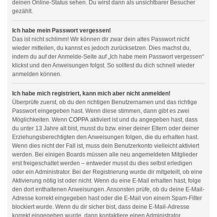
deinen Online-Status sehen. Du wirst dann als unsichtbarer Besucher
gezählt.
Ich habe mein Passwort vergessen!
Das ist nicht schlimm! Wir können dir zwar dein altes Passwort nicht
wieder mitteilen, du kannst es jedoch zurücksetzen. Dies machst du,
indem du auf der Anmelde-Seite auf „Ich habe mein Passwort vergessen“
klickst und den Anweisungen folgst. So solltest du dich schnell wieder
anmelden können.
Ich habe mich registriert, kann mich aber nicht anmelden!
Überprüfe zuerst, ob du den richtigen Benutzernamen und das richtige
Passwort eingegeben hast. Wenn diese stimmen, dann gibt es zwei
Möglichkeiten. Wenn
COPPA
aktiviert ist und du angegeben hast, dass
du unter 13 Jahre alt bist, musst du bzw. einer deiner Eltern oder deiner
Erziehungsberechtigten den Anweisungen folgen, die du erhalten hast.
Wenn dies nicht der Fall ist, muss dein Benutzerkonto vielleicht aktiviert
werden. Bei einigen Boards müssen alle neu angemeldeten Mitglieder
erst freigeschaltet werden – entweder musst du dies selbst erledigen
oder ein Administrator. Bei der Registrierung wurde dir mitgeteilt, ob eine
Aktivierung nötig ist oder nicht. Wenn du eine E-Mail erhalten hast, folge
den dort enthaltenen Anweisungen. Ansonsten prüfe, ob du deine E-Mail-
Adresse korrekt eingegeben hast oder die E-Mail von einem Spam-Filter
blockiert wurde. Wenn du dir sicher bist, dass deine E-Mail-Adresse
korrekt eingegeben wurde, dann kontaktiere einen Administrator.