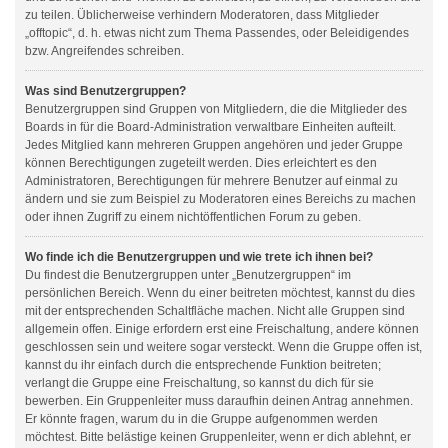
zu teilen. Üblicherweise verhindern Moderatoren, dass Mitglieder
„offtopic“, d. h. etwas nicht zum Thema Passendes, oder Beleidigendes
bzw. Angreifendes schreiben.
Was sind Benutzergruppen?
Benutzergruppen sind Gruppen von Mitgliedern, die die Mitglieder des
Boards in für die Board-Administration verwaltbare Einheiten aufteilt.
Jedes Mitglied kann mehreren Gruppen angehören und jeder Gruppe
können Berechtigungen zugeteilt werden. Dies erleichtert es den
Administratoren, Berechtigungen für mehrere Benutzer auf einmal zu
ändern und sie zum Beispiel zu Moderatoren eines Bereichs zu machen
oder ihnen Zugriff zu einem nichtöffentlichen Forum zu geben.
Wo finde ich die Benutzergruppen und wie trete ich ihnen bei?
Du findest die Benutzergruppen unter „Benutzergruppen“ im
persönlichen Bereich. Wenn du einer beitreten möchtest, kannst du dies
mit der entsprechenden Schaltfläche machen. Nicht alle Gruppen sind
allgemein offen. Einige erfordern erst eine Freischaltung, andere können
geschlossen sein und weitere sogar versteckt. Wenn die Gruppe offen ist,
kannst du ihr einfach durch die entsprechende Funktion beitreten;
verlangt die Gruppe eine Freischaltung, so kannst du dich für sie
bewerben. Ein Gruppenleiter muss daraufhin deinen Antrag annehmen.
Er könnte fragen, warum du in die Gruppe aufgenommen werden
möchtest. Bitte belästige keinen Gruppenleiter, wenn er dich ablehnt, er