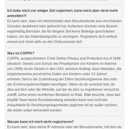
Ich habe mich vor einiger Zeit registriert, kann mich aber nicht mehr
anmelden?!
Es kann sein, dass ein Administrator dein Benutzerkonto aus verschieden
Gründen deaktiviert oder gelöscht hat. Außerdem löschen viele Boards
regelmäßig Benutzer, die für längere Zeit keine Beiträge geschrieben
haben, um die Datenbankgröße zu verringern. Registriere dich einfach
erneut und nimm aktiv an den Diskussionen teil!
Was ist COPPA?
COPPA, ausgeschrieben Child Online Privacy and Protection Act of 1998
(deutsch: Gesetz zum Schutz der Privatsphäre von Kindern im Internet
von 1998) ist ein Gesetz in den USA, welches festlegt, dass Websites, die
möglicherweise persönliche Daten von Kindern unter 13 Jahren
erheben, hierzu die Zustimmung der Eltern beziehungsweise des oder
der Erziehungsberechtigten benötigen. Wenn du dir unsicher bist, ob
dies auf dich oder die Website, auf der du dich zu registrieren versuchst,
zutrifft, ziehe einen rechtlichen Beistand zu Rate. Bitte beachte, dass das
phpBB-Team keine Rechtsberatung anbieten kann und nicht die
Anlaufstelle für Rechtsangelegenheiten jeglicher Art ist; außer solchen,
die weiter unten behandelt werden.
Warum kann ich mich nicht registrieren?
Es kann sein, dass deine IP-Adresse oder der Benutzername, mit dem du