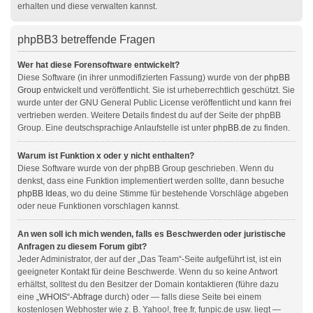
erhalten und diese verwalten kannst.
phpBB3 betreffende Fragen
Wer hat diese Forensoftware entwickelt?
Diese Software (in ihrer unmodifizierten Fassung) wurde von der
phpBB
Group
entwickelt und veröffentlicht. Sie ist urheberrechtlich geschützt. Sie
wurde unter der GNU General Public License veröffentlicht und kann frei
vertrieben werden. Weitere Details findest du auf der Seite der phpBB
Group. Eine deutschsprachige Anlaufstelle ist unter
phpBB.de
zu finden.
Warum ist Funktion x oder y nicht enthalten?
Diese Software wurde von der phpBB Group geschrieben. Wenn du
denkst, dass eine Funktion implementiert werden sollte, dann besuche
phpBB Ideas
, wo du deine Stimme für bestehende Vorschläge abgeben
oder neue Funktionen vorschlagen kannst.
An wen soll ich mich wenden, falls es Beschwerden oder juristische
Anfragen zu diesem Forum gibt?
Jeder Administrator, der auf der „Das Team“-Seite aufgeführt ist, ist ein
geeigneter Kontakt für deine Beschwerde. Wenn du so keine Antwort
erhältst, solltest du den Besitzer der Domain kontaktieren (führe dazu
eine
„WHOIS“-Abfrage
durch) oder — falls diese Seite bei einem
kostenlosen Webhoster wie z. B. Yahoo!, free.fr, funpic.de usw. liegt —