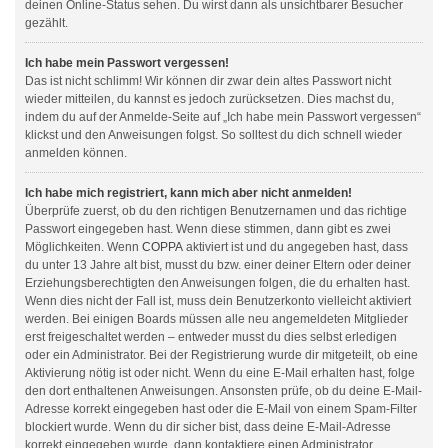
deinen Online-Status sehen. Du wirst dann als unsichtbarer Besucher
gezählt.
Ich habe mein Passwort vergessen!
Das ist nicht schlimm! Wir können dir zwar dein altes Passwort nicht
wieder mitteilen, du kannst es jedoch zurücksetzen. Dies machst du,
indem du auf der Anmelde-Seite auf „Ich habe mein Passwort vergessen“
klickst und den Anweisungen folgst. So solltest du dich schnell wieder
anmelden können.
Ich habe mich registriert, kann mich aber nicht anmelden!
Überprüfe zuerst, ob du den richtigen Benutzernamen und das richtige
Passwort eingegeben hast. Wenn diese stimmen, dann gibt es zwei
Möglichkeiten. Wenn
COPPA
aktiviert ist und du angegeben hast, dass
du unter 13 Jahre alt bist, musst du bzw. einer deiner Eltern oder deiner
Erziehungsberechtigten den Anweisungen folgen, die du erhalten hast.
Wenn dies nicht der Fall ist, muss dein Benutzerkonto vielleicht aktiviert
werden. Bei einigen Boards müssen alle neu angemeldeten Mitglieder
erst freigeschaltet werden – entweder musst du dies selbst erledigen
oder ein Administrator. Bei der Registrierung wurde dir mitgeteilt, ob eine
Aktivierung nötig ist oder nicht. Wenn du eine E-Mail erhalten hast, folge
den dort enthaltenen Anweisungen. Ansonsten prüfe, ob du deine E-Mail-
Adresse korrekt eingegeben hast oder die E-Mail von einem Spam-Filter
blockiert wurde. Wenn du dir sicher bist, dass deine E-Mail-Adresse
korrekt eingegeben wurde, dann kontaktiere einen Administrator.