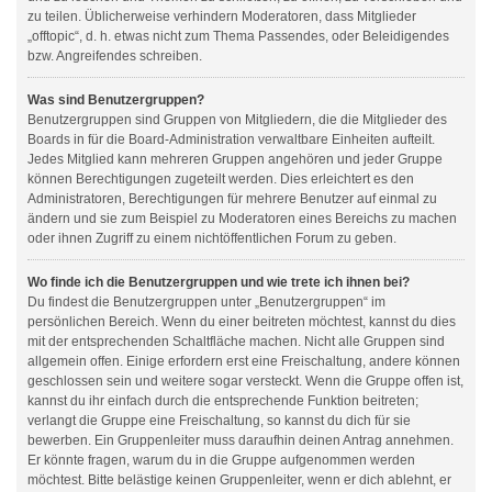
zu teilen. Üblicherweise verhindern Moderatoren, dass Mitglieder
„offtopic“, d. h. etwas nicht zum Thema Passendes, oder Beleidigendes
bzw. Angreifendes schreiben.
Was sind Benutzergruppen?
Benutzergruppen sind Gruppen von Mitgliedern, die die Mitglieder des
Boards in für die Board-Administration verwaltbare Einheiten aufteilt.
Jedes Mitglied kann mehreren Gruppen angehören und jeder Gruppe
können Berechtigungen zugeteilt werden. Dies erleichtert es den
Administratoren, Berechtigungen für mehrere Benutzer auf einmal zu
ändern und sie zum Beispiel zu Moderatoren eines Bereichs zu machen
oder ihnen Zugriff zu einem nichtöffentlichen Forum zu geben.
Wo finde ich die Benutzergruppen und wie trete ich ihnen bei?
Du findest die Benutzergruppen unter „Benutzergruppen“ im
persönlichen Bereich. Wenn du einer beitreten möchtest, kannst du dies
mit der entsprechenden Schaltfläche machen. Nicht alle Gruppen sind
allgemein offen. Einige erfordern erst eine Freischaltung, andere können
geschlossen sein und weitere sogar versteckt. Wenn die Gruppe offen ist,
kannst du ihr einfach durch die entsprechende Funktion beitreten;
verlangt die Gruppe eine Freischaltung, so kannst du dich für sie
bewerben. Ein Gruppenleiter muss daraufhin deinen Antrag annehmen.
Er könnte fragen, warum du in die Gruppe aufgenommen werden
möchtest. Bitte belästige keinen Gruppenleiter, wenn er dich ablehnt, er