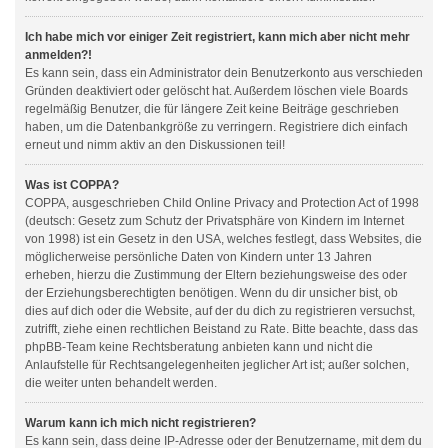
Ich habe mich vor einiger Zeit registriert, kann mich aber nicht mehr
anmelden?!
Es kann sein, dass ein Administrator dein Benutzerkonto aus verschieden
Gründen deaktiviert oder gelöscht hat. Außerdem löschen viele Boards
regelmäßig Benutzer, die für längere Zeit keine Beiträge geschrieben
haben, um die Datenbankgröße zu verringern. Registriere dich einfach
erneut und nimm aktiv an den Diskussionen teil!
Was ist COPPA?
COPPA, ausgeschrieben Child Online Privacy and Protection Act of 1998
(deutsch: Gesetz zum Schutz der Privatsphäre von Kindern im Internet
von 1998) ist ein Gesetz in den USA, welches festlegt, dass Websites, die
möglicherweise persönliche Daten von Kindern unter 13 Jahren
erheben, hierzu die Zustimmung der Eltern beziehungsweise des oder
der Erziehungsberechtigten benötigen. Wenn du dir unsicher bist, ob
dies auf dich oder die Website, auf der du dich zu registrieren versuchst,
zutrifft, ziehe einen rechtlichen Beistand zu Rate. Bitte beachte, dass das
phpBB-Team keine Rechtsberatung anbieten kann und nicht die
Anlaufstelle für Rechtsangelegenheiten jeglicher Art ist; außer solchen,
die weiter unten behandelt werden.
Warum kann ich mich nicht registrieren?
Es kann sein, dass deine IP-Adresse oder der Benutzername, mit dem du