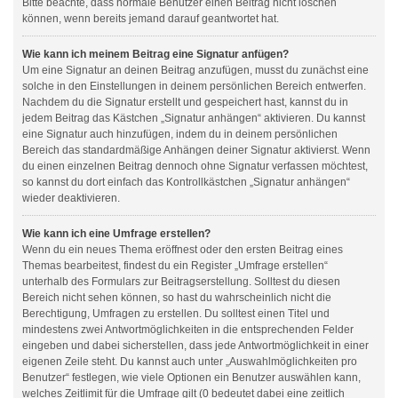
Bitte beachte, dass normale Benutzer einen Beitrag nicht löschen
können, wenn bereits jemand darauf geantwortet hat.
Wie kann ich meinem Beitrag eine Signatur anfügen?
Um eine Signatur an deinen Beitrag anzufügen, musst du zunächst eine
solche in den Einstellungen in deinem persönlichen Bereich entwerfen.
Nachdem du die Signatur erstellt und gespeichert hast, kannst du in
jedem Beitrag das Kästchen „Signatur anhängen“ aktivieren. Du kannst
eine Signatur auch hinzufügen, indem du in deinem persönlichen
Bereich das standardmäßige Anhängen deiner Signatur aktivierst. Wenn
du einen einzelnen Beitrag dennoch ohne Signatur verfassen möchtest,
so kannst du dort einfach das Kontrollkästchen „Signatur anhängen“
wieder deaktivieren.
Wie kann ich eine Umfrage erstellen?
Wenn du ein neues Thema eröffnest oder den ersten Beitrag eines
Themas bearbeitest, findest du ein Register „Umfrage erstellen“
unterhalb des Formulars zur Beitragserstellung. Solltest du diesen
Bereich nicht sehen können, so hast du wahrscheinlich nicht die
Berechtigung, Umfragen zu erstellen. Du solltest einen Titel und
mindestens zwei Antwortmöglichkeiten in die entsprechenden Felder
eingeben und dabei sicherstellen, dass jede Antwortmöglichkeit in einer
eigenen Zeile steht. Du kannst auch unter „Auswahlmöglichkeiten pro
Benutzer“ festlegen, wie viele Optionen ein Benutzer auswählen kann,
welches Zeitlimit für die Umfrage gilt (0 bedeutet dabei eine zeitlich