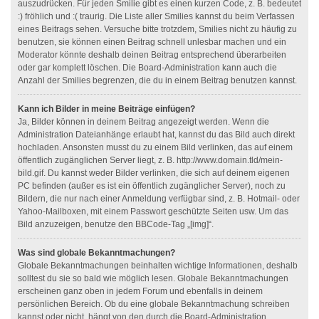
auszudrücken. Für jeden Smilie gibt es einen kurzen Code, z. B. bedeutet
:) fröhlich und :( traurig. Die Liste aller Smilies kannst du beim Verfassen
eines Beitrags sehen. Versuche bitte trotzdem, Smilies nicht zu häufig zu
benutzen, sie können einen Beitrag schnell unlesbar machen und ein
Moderator könnte deshalb deinen Beitrag entsprechend überarbeiten
oder gar komplett löschen. Die Board-Administration kann auch die
Anzahl der Smilies begrenzen, die du in einem Beitrag benutzen kannst.
Kann ich Bilder in meine Beiträge einfügen?
Ja, Bilder können in deinem Beitrag angezeigt werden. Wenn die
Administration Dateianhänge erlaubt hat, kannst du das Bild auch direkt
hochladen. Ansonsten musst du zu einem Bild verlinken, das auf einem
öffentlich zugänglichen Server liegt, z. B. http://www.domain.tld/mein-
bild.gif. Du kannst weder Bilder verlinken, die sich auf deinem eigenen
PC befinden (außer es ist ein öffentlich zugänglicher Server), noch zu
Bildern, die nur nach einer Anmeldung verfügbar sind, z. B. Hotmail- oder
Yahoo-Mailboxen, mit einem Passwort geschützte Seiten usw. Um das
Bild anzuzeigen, benutze den BBCode-Tag „[img]“.
Was sind globale Bekanntmachungen?
Globale Bekanntmachungen beinhalten wichtige Informationen, deshalb
solltest du sie so bald wie möglich lesen. Globale Bekanntmachungen
erscheinen ganz oben in jedem Forum und ebenfalls in deinem
persönlichen Bereich. Ob du eine globale Bekanntmachung schreiben
kannst oder nicht, hängt von den durch die Board-Administration