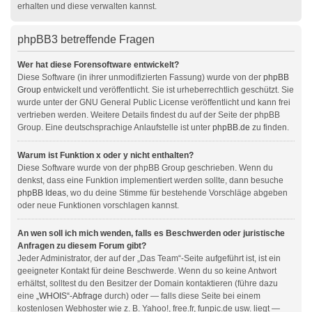
erhalten und diese verwalten kannst.
phpBB3 betreffende Fragen
Wer hat diese Forensoftware entwickelt?
Diese Software (in ihrer unmodifizierten Fassung) wurde von der
phpBB
Group
entwickelt und veröffentlicht. Sie ist urheberrechtlich geschützt. Sie
wurde unter der GNU General Public License veröffentlicht und kann frei
vertrieben werden. Weitere Details findest du auf der Seite der phpBB
Group. Eine deutschsprachige Anlaufstelle ist unter
phpBB.de
zu finden.
Warum ist Funktion x oder y nicht enthalten?
Diese Software wurde von der phpBB Group geschrieben. Wenn du
denkst, dass eine Funktion implementiert werden sollte, dann besuche
phpBB Ideas
, wo du deine Stimme für bestehende Vorschläge abgeben
oder neue Funktionen vorschlagen kannst.
An wen soll ich mich wenden, falls es Beschwerden oder juristische
Anfragen zu diesem Forum gibt?
Jeder Administrator, der auf der „Das Team“-Seite aufgeführt ist, ist ein
geeigneter Kontakt für deine Beschwerde. Wenn du so keine Antwort
erhältst, solltest du den Besitzer der Domain kontaktieren (führe dazu
eine
„WHOIS“-Abfrage
durch) oder — falls diese Seite bei einem
kostenlosen Webhoster wie z. B. Yahoo!, free.fr, funpic.de usw. liegt —