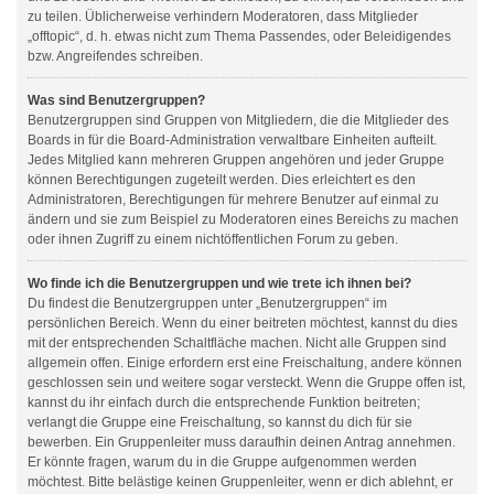
zu teilen. Üblicherweise verhindern Moderatoren, dass Mitglieder
„offtopic“, d. h. etwas nicht zum Thema Passendes, oder Beleidigendes
bzw. Angreifendes schreiben.
Was sind Benutzergruppen?
Benutzergruppen sind Gruppen von Mitgliedern, die die Mitglieder des
Boards in für die Board-Administration verwaltbare Einheiten aufteilt.
Jedes Mitglied kann mehreren Gruppen angehören und jeder Gruppe
können Berechtigungen zugeteilt werden. Dies erleichtert es den
Administratoren, Berechtigungen für mehrere Benutzer auf einmal zu
ändern und sie zum Beispiel zu Moderatoren eines Bereichs zu machen
oder ihnen Zugriff zu einem nichtöffentlichen Forum zu geben.
Wo finde ich die Benutzergruppen und wie trete ich ihnen bei?
Du findest die Benutzergruppen unter „Benutzergruppen“ im
persönlichen Bereich. Wenn du einer beitreten möchtest, kannst du dies
mit der entsprechenden Schaltfläche machen. Nicht alle Gruppen sind
allgemein offen. Einige erfordern erst eine Freischaltung, andere können
geschlossen sein und weitere sogar versteckt. Wenn die Gruppe offen ist,
kannst du ihr einfach durch die entsprechende Funktion beitreten;
verlangt die Gruppe eine Freischaltung, so kannst du dich für sie
bewerben. Ein Gruppenleiter muss daraufhin deinen Antrag annehmen.
Er könnte fragen, warum du in die Gruppe aufgenommen werden
möchtest. Bitte belästige keinen Gruppenleiter, wenn er dich ablehnt, er