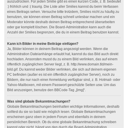
auszudrücken. Für jeden Smilie gibt es einen kurzen Code, z. B. bedeutet
:) fröhlich und :( traurig. Die Liste aller Smilies kannst du beim Verfassen
eines Beitrags sehen. Versuche bitte trotzdem, Smilies nicht zu häufig zu
benutzen, sie können einen Beitrag schnell unlesbar machen und ein
Moderator könnte deshalb deinen Beitrag entsprechend überarbeiten
oder gar komplett löschen. Die Board-Administration kann auch die
Anzahl der Smilies begrenzen, die du in einem Beitrag benutzen kannst.
Kann ich Bilder in meine Beiträge einfügen?
Ja, Bilder können in deinem Beitrag angezeigt werden. Wenn die
Administration Dateianhänge erlaubt hat, kannst du das Bild auch direkt
hochladen. Ansonsten musst du zu einem Bild verlinken, das auf einem
öffentlich zugänglichen Server liegt, z. B. http://www.domain.tld/mein-
bild.gif. Du kannst weder Bilder verlinken, die sich auf deinem eigenen
PC befinden (außer es ist ein öffentlich zugänglicher Server), noch zu
Bildern, die nur nach einer Anmeldung verfügbar sind, z. B. Hotmail- oder
Yahoo-Mailboxen, mit einem Passwort geschützte Seiten usw. Um das
Bild anzuzeigen, benutze den BBCode-Tag „[img]“.
Was sind globale Bekanntmachungen?
Globale Bekanntmachungen beinhalten wichtige Informationen, deshalb
solltest du sie so bald wie möglich lesen. Globale Bekanntmachungen
erscheinen ganz oben in jedem Forum und ebenfalls in deinem
persönlichen Bereich. Ob du eine globale Bekanntmachung schreiben
kannst oder nicht, hängt von den durch die Board-Administration