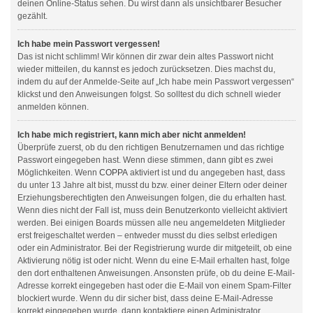
deinen Online-Status sehen. Du wirst dann als unsichtbarer Besucher
gezählt.
Ich habe mein Passwort vergessen!
Das ist nicht schlimm! Wir können dir zwar dein altes Passwort nicht
wieder mitteilen, du kannst es jedoch zurücksetzen. Dies machst du,
indem du auf der Anmelde-Seite auf „Ich habe mein Passwort vergessen“
klickst und den Anweisungen folgst. So solltest du dich schnell wieder
anmelden können.
Ich habe mich registriert, kann mich aber nicht anmelden!
Überprüfe zuerst, ob du den richtigen Benutzernamen und das richtige
Passwort eingegeben hast. Wenn diese stimmen, dann gibt es zwei
Möglichkeiten. Wenn
COPPA
aktiviert ist und du angegeben hast, dass
du unter 13 Jahre alt bist, musst du bzw. einer deiner Eltern oder deiner
Erziehungsberechtigten den Anweisungen folgen, die du erhalten hast.
Wenn dies nicht der Fall ist, muss dein Benutzerkonto vielleicht aktiviert
werden. Bei einigen Boards müssen alle neu angemeldeten Mitglieder
erst freigeschaltet werden – entweder musst du dies selbst erledigen
oder ein Administrator. Bei der Registrierung wurde dir mitgeteilt, ob eine
Aktivierung nötig ist oder nicht. Wenn du eine E-Mail erhalten hast, folge
den dort enthaltenen Anweisungen. Ansonsten prüfe, ob du deine E-Mail-
Adresse korrekt eingegeben hast oder die E-Mail von einem Spam-Filter
blockiert wurde. Wenn du dir sicher bist, dass deine E-Mail-Adresse
korrekt eingegeben wurde, dann kontaktiere einen Administrator.