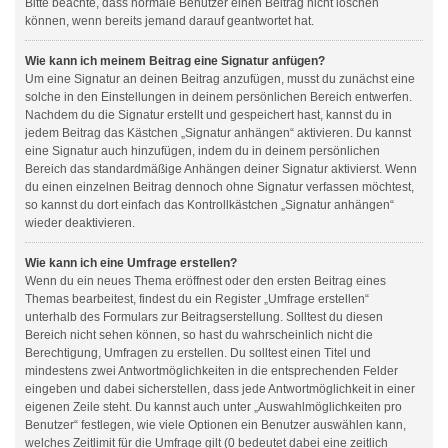
Bitte beachte, dass normale Benutzer einen Beitrag nicht löschen
können, wenn bereits jemand darauf geantwortet hat.
Wie kann ich meinem Beitrag eine Signatur anfügen?
Um eine Signatur an deinen Beitrag anzufügen, musst du zunächst eine
solche in den Einstellungen in deinem persönlichen Bereich entwerfen.
Nachdem du die Signatur erstellt und gespeichert hast, kannst du in
jedem Beitrag das Kästchen „Signatur anhängen“ aktivieren. Du kannst
eine Signatur auch hinzufügen, indem du in deinem persönlichen
Bereich das standardmäßige Anhängen deiner Signatur aktivierst. Wenn
du einen einzelnen Beitrag dennoch ohne Signatur verfassen möchtest,
so kannst du dort einfach das Kontrollkästchen „Signatur anhängen“
wieder deaktivieren.
Wie kann ich eine Umfrage erstellen?
Wenn du ein neues Thema eröffnest oder den ersten Beitrag eines
Themas bearbeitest, findest du ein Register „Umfrage erstellen“
unterhalb des Formulars zur Beitragserstellung. Solltest du diesen
Bereich nicht sehen können, so hast du wahrscheinlich nicht die
Berechtigung, Umfragen zu erstellen. Du solltest einen Titel und
mindestens zwei Antwortmöglichkeiten in die entsprechenden Felder
eingeben und dabei sicherstellen, dass jede Antwortmöglichkeit in einer
eigenen Zeile steht. Du kannst auch unter „Auswahlmöglichkeiten pro
Benutzer“ festlegen, wie viele Optionen ein Benutzer auswählen kann,
welches Zeitlimit für die Umfrage gilt (0 bedeutet dabei eine zeitlich