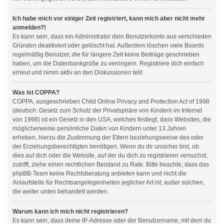
Ich habe mich vor einiger Zeit registriert, kann mich aber nicht mehr
anmelden?!
Es kann sein, dass ein Administrator dein Benutzerkonto aus verschieden
Gründen deaktiviert oder gelöscht hat. Außerdem löschen viele Boards
regelmäßig Benutzer, die für längere Zeit keine Beiträge geschrieben
haben, um die Datenbankgröße zu verringern. Registriere dich einfach
erneut und nimm aktiv an den Diskussionen teil!
Was ist COPPA?
COPPA, ausgeschrieben Child Online Privacy and Protection Act of 1998
(deutsch: Gesetz zum Schutz der Privatsphäre von Kindern im Internet
von 1998) ist ein Gesetz in den USA, welches festlegt, dass Websites, die
möglicherweise persönliche Daten von Kindern unter 13 Jahren
erheben, hierzu die Zustimmung der Eltern beziehungsweise des oder
der Erziehungsberechtigten benötigen. Wenn du dir unsicher bist, ob
dies auf dich oder die Website, auf der du dich zu registrieren versuchst,
zutrifft, ziehe einen rechtlichen Beistand zu Rate. Bitte beachte, dass das
phpBB-Team keine Rechtsberatung anbieten kann und nicht die
Anlaufstelle für Rechtsangelegenheiten jeglicher Art ist; außer solchen,
die weiter unten behandelt werden.
Warum kann ich mich nicht registrieren?
Es kann sein, dass deine IP-Adresse oder der Benutzername, mit dem du