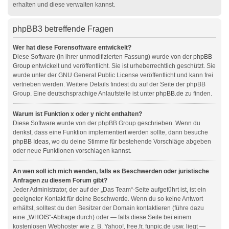
erhalten und diese verwalten kannst.
phpBB3 betreffende Fragen
Wer hat diese Forensoftware entwickelt?
Diese Software (in ihrer unmodifizierten Fassung) wurde von der
phpBB
Group
entwickelt und veröffentlicht. Sie ist urheberrechtlich geschützt. Sie
wurde unter der GNU General Public License veröffentlicht und kann frei
vertrieben werden. Weitere Details findest du auf der Seite der phpBB
Group. Eine deutschsprachige Anlaufstelle ist unter
phpBB.de
zu finden.
Warum ist Funktion x oder y nicht enthalten?
Diese Software wurde von der phpBB Group geschrieben. Wenn du
denkst, dass eine Funktion implementiert werden sollte, dann besuche
phpBB Ideas
, wo du deine Stimme für bestehende Vorschläge abgeben
oder neue Funktionen vorschlagen kannst.
An wen soll ich mich wenden, falls es Beschwerden oder juristische
Anfragen zu diesem Forum gibt?
Jeder Administrator, der auf der „Das Team“-Seite aufgeführt ist, ist ein
geeigneter Kontakt für deine Beschwerde. Wenn du so keine Antwort
erhältst, solltest du den Besitzer der Domain kontaktieren (führe dazu
eine
„WHOIS“-Abfrage
durch) oder — falls diese Seite bei einem
kostenlosen Webhoster wie z. B. Yahoo!, free.fr, funpic.de usw. liegt —