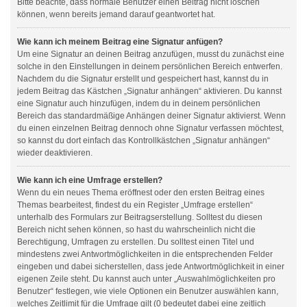
Bitte beachte, dass normale Benutzer einen Beitrag nicht löschen
können, wenn bereits jemand darauf geantwortet hat.
Wie kann ich meinem Beitrag eine Signatur anfügen?
Um eine Signatur an deinen Beitrag anzufügen, musst du zunächst eine
solche in den Einstellungen in deinem persönlichen Bereich entwerfen.
Nachdem du die Signatur erstellt und gespeichert hast, kannst du in
jedem Beitrag das Kästchen „Signatur anhängen“ aktivieren. Du kannst
eine Signatur auch hinzufügen, indem du in deinem persönlichen
Bereich das standardmäßige Anhängen deiner Signatur aktivierst. Wenn
du einen einzelnen Beitrag dennoch ohne Signatur verfassen möchtest,
so kannst du dort einfach das Kontrollkästchen „Signatur anhängen“
wieder deaktivieren.
Wie kann ich eine Umfrage erstellen?
Wenn du ein neues Thema eröffnest oder den ersten Beitrag eines
Themas bearbeitest, findest du ein Register „Umfrage erstellen“
unterhalb des Formulars zur Beitragserstellung. Solltest du diesen
Bereich nicht sehen können, so hast du wahrscheinlich nicht die
Berechtigung, Umfragen zu erstellen. Du solltest einen Titel und
mindestens zwei Antwortmöglichkeiten in die entsprechenden Felder
eingeben und dabei sicherstellen, dass jede Antwortmöglichkeit in einer
eigenen Zeile steht. Du kannst auch unter „Auswahlmöglichkeiten pro
Benutzer“ festlegen, wie viele Optionen ein Benutzer auswählen kann,
welches Zeitlimit für die Umfrage gilt (0 bedeutet dabei eine zeitlich