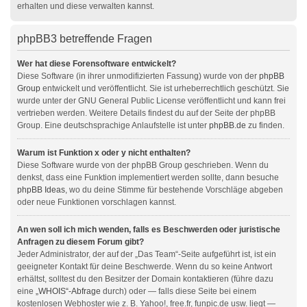
erhalten und diese verwalten kannst.
phpBB3 betreffende Fragen
Wer hat diese Forensoftware entwickelt?
Diese Software (in ihrer unmodifizierten Fassung) wurde von der
phpBB
Group
entwickelt und veröffentlicht. Sie ist urheberrechtlich geschützt. Sie
wurde unter der GNU General Public License veröffentlicht und kann frei
vertrieben werden. Weitere Details findest du auf der Seite der phpBB
Group. Eine deutschsprachige Anlaufstelle ist unter
phpBB.de
zu finden.
Warum ist Funktion x oder y nicht enthalten?
Diese Software wurde von der phpBB Group geschrieben. Wenn du
denkst, dass eine Funktion implementiert werden sollte, dann besuche
phpBB Ideas
, wo du deine Stimme für bestehende Vorschläge abgeben
oder neue Funktionen vorschlagen kannst.
An wen soll ich mich wenden, falls es Beschwerden oder juristische
Anfragen zu diesem Forum gibt?
Jeder Administrator, der auf der „Das Team“-Seite aufgeführt ist, ist ein
geeigneter Kontakt für deine Beschwerde. Wenn du so keine Antwort
erhältst, solltest du den Besitzer der Domain kontaktieren (führe dazu
eine
„WHOIS“-Abfrage
durch) oder — falls diese Seite bei einem
kostenlosen Webhoster wie z. B. Yahoo!, free.fr, funpic.de usw. liegt —