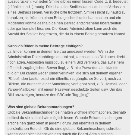
auszudrücken. Für jeden Smilie gibt es einen kurzen Code, z. B. bedeutet
:) fröhlich und :( traurig. Die Liste aller Smilies kannst du beim Verfassen
eines Beitrags sehen. Versuche bitte trotzdem, Smilies nicht zu häufig zu
benutzen, sie können einen Beitrag schnell unlesbar machen und ein
Moderator könnte deshalb deinen Beitrag entsprechend überarbeiten
oder gar komplett löschen. Die Board-Administration kann auch die
Anzahl der Smilies begrenzen, die du in einem Beitrag benutzen kannst.
Kann ich Bilder in meine Beiträge einfügen?
Ja, Bilder können in deinem Beitrag angezeigt werden. Wenn die
Administration Dateianhänge erlaubt hat, kannst du das Bild auch direkt
hochladen. Ansonsten musst du zu einem Bild verlinken, das auf einem
öffentlich zugänglichen Server liegt, z. B. http://www.domain.tld/mein-
bild.gif. Du kannst weder Bilder verlinken, die sich auf deinem eigenen
PC befinden (außer es ist ein öffentlich zugänglicher Server), noch zu
Bildern, die nur nach einer Anmeldung verfügbar sind, z. B. Hotmail- oder
Yahoo-Mailboxen, mit einem Passwort geschützte Seiten usw. Um das
Bild anzuzeigen, benutze den BBCode-Tag „[img]“.
Was sind globale Bekanntmachungen?
Globale Bekanntmachungen beinhalten wichtige Informationen, deshalb
solltest du sie so bald wie möglich lesen. Globale Bekanntmachungen
erscheinen ganz oben in jedem Forum und ebenfalls in deinem
persönlichen Bereich. Ob du eine globale Bekanntmachung schreiben
kannst oder nicht, hängt von den durch die Board-Administration