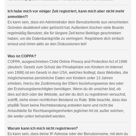
Ich habe mich vor einiger Zeit registriert, kann mich aber nicht mehr
anmelden?!
Es kann sein, dass ein Administrator dein Benutzerkonto aus verschieden
Gründen deaktiviert oder gelöscht hat. Außerdem löschen viele Boards
regelmäßig Benutzer, die für längere Zeit keine Beiträge geschrieben
haben, um die Datenbankgröße zu verringern. Registriere dich einfach
erneut und nimm aktiv an den Diskussionen teil!
Was ist COPPA?
COPPA, ausgeschrieben Child Online Privacy and Protection Act of 1998
(deutsch: Gesetz zum Schutz der Privatsphäre von Kindern im Internet
von 1998) ist ein Gesetz in den USA, welches festlegt, dass Websites, die
möglicherweise persönliche Daten von Kindern unter 13 Jahren
erheben, hierzu die Zustimmung der Eltern beziehungsweise des oder
der Erziehungsberechtigten benötigen. Wenn du dir unsicher bist, ob
dies auf dich oder die Website, auf der du dich zu registrieren versuchst,
zutrifft, ziehe einen rechtlichen Beistand zu Rate. Bitte beachte, dass das
phpBB-Team keine Rechtsberatung anbieten kann und nicht die
Anlaufstelle für Rechtsangelegenheiten jeglicher Art ist; außer solchen,
die weiter unten behandelt werden.
Warum kann ich mich nicht registrieren?
Es kann sein, dass deine IP-Adresse oder der Benutzername, mit dem du