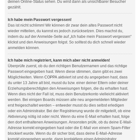
deinen Online-Status sehen. Du wirst dann als unsichtbarer Besucher
gezählt.
Ich habe mein Passwort vergessen!
Das ist nicht schlimm! Wir können dir zwar dein altes Passwort nicht
wieder mitteilen, du kannst es jedoch zurücksetzen. Dies machst du,
indem du auf der Anmelde-Seite auf „Ich habe mein Passwort vergessen“
klickst und den Anweisungen folgst. So solltest du dich schnell wieder
anmelden können.
Ich habe mich registriert, kann mich aber nicht anmelden!
Überprüfe zuerst, ob du den richtigen Benutzernamen und das richtige
Passwort eingegeben hast. Wenn diese stimmen, dann gibt es zwei
Möglichkeiten. Wenn
COPPA
aktiviert ist und du angegeben hast, dass
du unter 13 Jahre alt bist, musst du bzw. einer deiner Eltern oder deiner
Erziehungsberechtigten den Anweisungen folgen, die du erhalten hast.
Wenn dies nicht der Fall ist, muss dein Benutzerkonto vielleicht aktiviert
werden. Bei einigen Boards müssen alle neu angemeldeten Mitglieder
erst freigeschaltet werden – entweder musst du dies selbst erledigen
oder ein Administrator. Bei der Registrierung wurde dir mitgeteilt, ob eine
Aktivierung nötig ist oder nicht. Wenn du eine E-Mail erhalten hast, folge
den dort enthaltenen Anweisungen. Ansonsten prüfe, ob du deine E-Mail-
Adresse korrekt eingegeben hast oder die E-Mail von einem Spam-Filter
blockiert wurde. Wenn du dir sicher bist, dass deine E-Mail-Adresse
korrekt eingegeben wurde, dann kontaktiere einen Administrator.