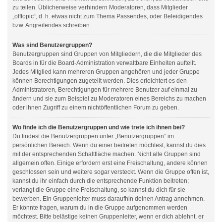
zu teilen. Üblicherweise verhindern Moderatoren, dass Mitglieder
„offtopic“, d. h. etwas nicht zum Thema Passendes, oder Beleidigendes
bzw. Angreifendes schreiben.
Was sind Benutzergruppen?
Benutzergruppen sind Gruppen von Mitgliedern, die die Mitglieder des
Boards in für die Board-Administration verwaltbare Einheiten aufteilt.
Jedes Mitglied kann mehreren Gruppen angehören und jeder Gruppe
können Berechtigungen zugeteilt werden. Dies erleichtert es den
Administratoren, Berechtigungen für mehrere Benutzer auf einmal zu
ändern und sie zum Beispiel zu Moderatoren eines Bereichs zu machen
oder ihnen Zugriff zu einem nichtöffentlichen Forum zu geben.
Wo finde ich die Benutzergruppen und wie trete ich ihnen bei?
Du findest die Benutzergruppen unter „Benutzergruppen“ im
persönlichen Bereich. Wenn du einer beitreten möchtest, kannst du dies
mit der entsprechenden Schaltfläche machen. Nicht alle Gruppen sind
allgemein offen. Einige erfordern erst eine Freischaltung, andere können
geschlossen sein und weitere sogar versteckt. Wenn die Gruppe offen ist,
kannst du ihr einfach durch die entsprechende Funktion beitreten;
verlangt die Gruppe eine Freischaltung, so kannst du dich für sie
bewerben. Ein Gruppenleiter muss daraufhin deinen Antrag annehmen.
Er könnte fragen, warum du in die Gruppe aufgenommen werden
möchtest. Bitte belästige keinen Gruppenleiter, wenn er dich ablehnt, er