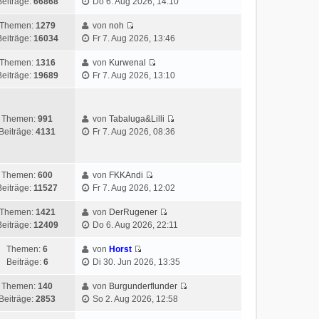
Beiträge:
66868
Do 6. Aug 2026, 14:10
Themen:
1279
von
noh
Beiträge:
16034
Fr 7. Aug 2026, 13:46
Themen:
1316
von
Kurwenal
Beiträge:
19689
Fr 7. Aug 2026, 13:10
Themen:
991
von
Tabaluga&Lilli
Beiträge:
4131
Fr 7. Aug 2026, 08:36
Themen:
600
von
FKKAndi
Beiträge:
11527
Fr 7. Aug 2026, 12:02
Themen:
1421
von
DerRugener
Beiträge:
12409
Do 6. Aug 2026, 22:11
Themen:
6
von
Horst
Beiträge:
6
Di 30. Jun 2026, 13:35
Themen:
140
von
Burgunderflunder
Beiträge:
2853
So 2. Aug 2026, 12:58