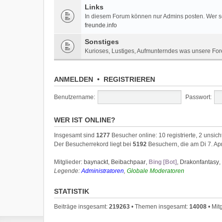
Links
In diesem Forum können nur Admins posten. Wer sei
freunde.info
Sonstiges
Kurioses, Lustiges, Aufmunterndes was unsere For
ANMELDEN
•
REGISTRIEREN
Benutzername:
Passwort:
WER IST ONLINE?
Insgesamt sind
1277
Besucher online: 10 registrierte, 2 unsi
Der Besucherrekord liegt bei
5192
Besuchern, die am Di 7. Apr
Mitglieder:
baynackt
,
Beibachpaar
,
Bing [Bot]
,
Drakonfantasy
,
Legende:
Administratoren
,
Globale Moderatoren
STATISTIK
Beiträge insgesamt:
219263
• Themen insgesamt:
14008
• Mit