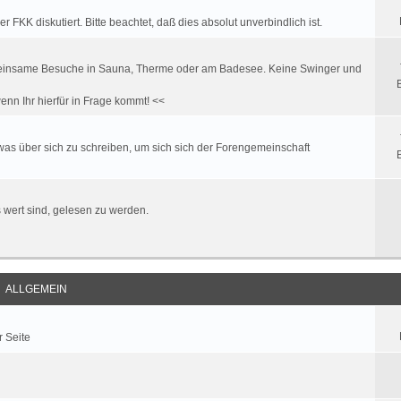
FKK diskutiert. Bitte beachtet, daß dies absolut unverbindlich ist.
. gemeinsame Besuche in Sauna, Therme oder am Badesee. Keine Swinger und
enn Ihr hierfür in Frage kommt! <<
twas über sich zu schreiben, um sich sich der Forengemeinschaft
es wert sind, gelesen zu werden.
ALLGEMEIN
r Seite