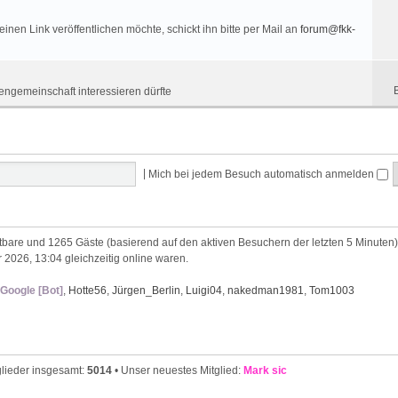
nen Link veröffentlichen möchte, schickt ihn bitte per Mail an
forum@fkk-
engemeinschaft interessieren dürfte
|
Mich bei jedem Besuch automatisch anmelden
chtbare und 1265 Gäste (basierend auf den aktiven Besuchern der letzten 5 Minuten)
 2026, 13:04 gleichzeitig online waren.
Google [Bot]
,
Hotte56
,
Jürgen_Berlin
,
Luigi04
,
nakedman1981
,
Tom1003
glieder insgesamt:
5014
• Unser neuestes Mitglied:
Mark sic