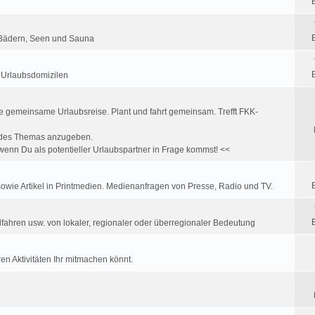
K Bädern, Seen und Sauna
u Urlaubsdomizilen
e gemeinsame Urlaubsreise. Plant und fahrt gemeinsam. Trefft FKK-
ff des Themas anzugeben.
enn Du als potentieller Urlaubspartner in Frage kommst! <<
wie Artikel in Printmedien. Medienanfragen von Presse, Radio und TV.
fahren usw. von lokaler, regionaler oder überregionaler Bedeutung
en Aktivitäten Ihr mitmachen könnt.