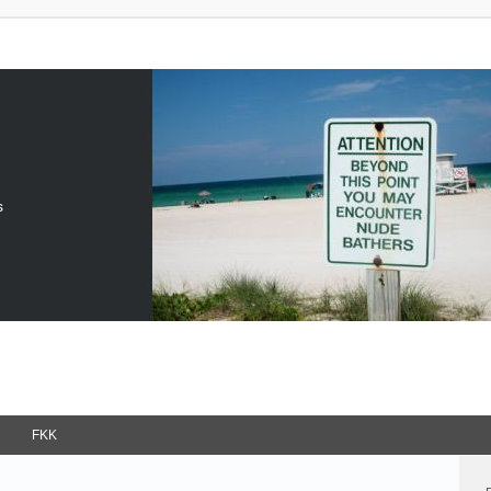
s
FKK