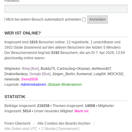
Passwort:
|
Mich bei jedem Besuch automatisch anmelden
WER IST ONLINE?
Insgesamt sind
1615
Besucher online: 12 registrierte, 1 unsichtbarer und
1602 Gäste (basierend auf den aktiven Besuchern der letzten 5 Minuten)
Der Besucherrekord liegt bei
5192
Besuchern, die am Di 7. Apr 2026, 13:04
gleichzeitig online waren.
Mitglieder:
Bing [Bot]
,
Buddy75
,
CarinaJörg+2Kassel
,
derfreund07
,
Drakonfantasy
,
Google [Bot]
,
Jürgen_Berlin
,
Kurwenal
,
Luigi04
,
MOCKSI2
,
newnude
,
Sven2026
Legende:
Administratoren
,
Globale Moderatoren
STATISTIK
Beiträge insgesamt:
219258
• Themen insgesamt:
14008
• Mitglieder
insgesamt:
5014
• Unser neuestes Mitglied:
Mark sic
Foren-Übersicht
Alle Cookies des Boards löschen
Alle Zeiten sind UTC + 1 Stunde [ Sommerzeit ]