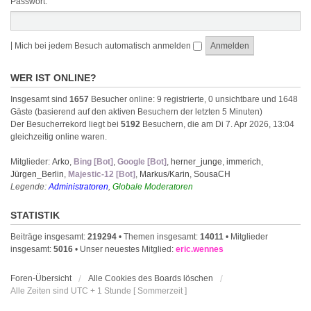
Passwort:
|
Mich bei jedem Besuch automatisch anmelden
WER IST ONLINE?
Insgesamt sind
1657
Besucher online: 9 registrierte, 0 unsichtbare und 1648
Gäste (basierend auf den aktiven Besuchern der letzten 5 Minuten)
Der Besucherrekord liegt bei
5192
Besuchern, die am Di 7. Apr 2026, 13:04
gleichzeitig online waren.
Mitglieder:
Arko
,
Bing [Bot]
,
Google [Bot]
,
herner_junge
,
immerich
,
Jürgen_Berlin
,
Majestic-12 [Bot]
,
Markus/Karin
,
SousaCH
Legende:
Administratoren
,
Globale Moderatoren
STATISTIK
Beiträge insgesamt:
219294
• Themen insgesamt:
14011
• Mitglieder
insgesamt:
5016
• Unser neuestes Mitglied:
eric.wennes
Foren-Übersicht
Alle Cookies des Boards löschen
Alle Zeiten sind UTC + 1 Stunde [ Sommerzeit ]