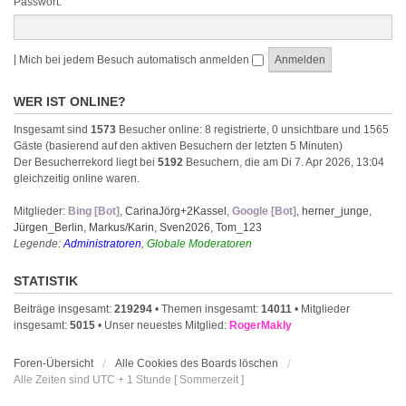
Passwort:
|
Mich bei jedem Besuch automatisch anmelden
WER IST ONLINE?
Insgesamt sind
1573
Besucher online: 8 registrierte, 0 unsichtbare und 1565
Gäste (basierend auf den aktiven Besuchern der letzten 5 Minuten)
Der Besucherrekord liegt bei
5192
Besuchern, die am Di 7. Apr 2026, 13:04
gleichzeitig online waren.
Mitglieder:
Bing [Bot]
,
CarinaJörg+2Kassel
,
Google [Bot]
,
herner_junge
,
Jürgen_Berlin
,
Markus/Karin
,
Sven2026
,
Tom_123
Legende:
Administratoren
,
Globale Moderatoren
STATISTIK
Beiträge insgesamt:
219294
• Themen insgesamt:
14011
• Mitglieder
insgesamt:
5015
• Unser neuestes Mitglied:
RogerMakly
Foren-Übersicht
Alle Cookies des Boards löschen
Alle Zeiten sind UTC + 1 Stunde [ Sommerzeit ]