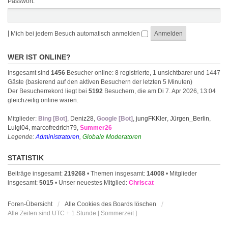
Passwort:
|
Mich bei jedem Besuch automatisch anmelden
WER IST ONLINE?
Insgesamt sind
1456
Besucher online: 8 registrierte, 1 unsichtbarer und 1447
Gäste (basierend auf den aktiven Besuchern der letzten 5 Minuten)
Der Besucherrekord liegt bei
5192
Besuchern, die am Di 7. Apr 2026, 13:04
gleichzeitig online waren.
Mitglieder:
Bing [Bot]
,
Deniz28
,
Google [Bot]
,
jungFKKler
,
Jürgen_Berlin
,
Luigi04
,
marcofredrich79
,
Summer26
Legende:
Administratoren
,
Globale Moderatoren
STATISTIK
Beiträge insgesamt:
219268
• Themen insgesamt:
14008
• Mitglieder
insgesamt:
5015
• Unser neuestes Mitglied:
Chriscat
Foren-Übersicht
Alle Cookies des Boards löschen
Alle Zeiten sind UTC + 1 Stunde [ Sommerzeit ]