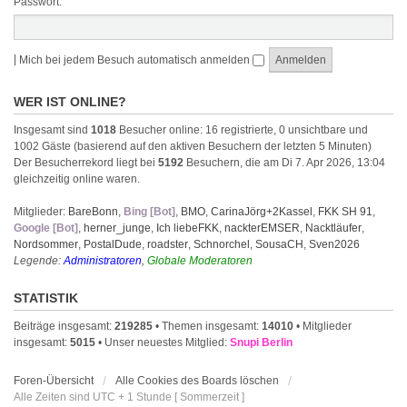
Passwort:
|
Mich bei jedem Besuch automatisch anmelden
WER IST ONLINE?
Insgesamt sind
1018
Besucher online: 16 registrierte, 0 unsichtbare und
1002 Gäste (basierend auf den aktiven Besuchern der letzten 5 Minuten)
Der Besucherrekord liegt bei
5192
Besuchern, die am Di 7. Apr 2026, 13:04
gleichzeitig online waren.
Mitglieder:
BareBonn
,
Bing [Bot]
,
BMO
,
CarinaJörg+2Kassel
,
FKK SH 91
,
Google [Bot]
,
herner_junge
,
Ich liebeFKK
,
nackterEMSER
,
Nacktläufer
,
Nordsommer
,
PostalDude
,
roadster
,
Schnorchel
,
SousaCH
,
Sven2026
Legende:
Administratoren
,
Globale Moderatoren
STATISTIK
Beiträge insgesamt:
219285
• Themen insgesamt:
14010
• Mitglieder
insgesamt:
5015
• Unser neuestes Mitglied:
Snupi Berlin
Foren-Übersicht
Alle Cookies des Boards löschen
Alle Zeiten sind UTC + 1 Stunde [ Sommerzeit ]