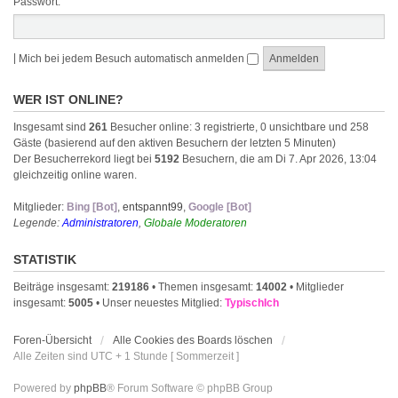
Passwort:
|
Mich bei jedem Besuch automatisch anmelden
WER IST ONLINE?
Insgesamt sind
261
Besucher online: 3 registrierte, 0 unsichtbare und 258
Gäste (basierend auf den aktiven Besuchern der letzten 5 Minuten)
Der Besucherrekord liegt bei
5192
Besuchern, die am Di 7. Apr 2026, 13:04
gleichzeitig online waren.
Mitglieder:
Bing [Bot]
,
entspannt99
,
Google [Bot]
Legende:
Administratoren
,
Globale Moderatoren
STATISTIK
Beiträge insgesamt:
219186
• Themen insgesamt:
14002
• Mitglieder
insgesamt:
5005
• Unser neuestes Mitglied:
TypischIch
Foren-Übersicht
Alle Cookies des Boards löschen
Alle Zeiten sind UTC + 1 Stunde [ Sommerzeit ]
Powered by
phpBB
® Forum Software © phpBB Group