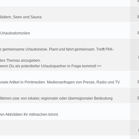
K Bädern, Seen und Sauna
u Urlaubsdomizilen
e gemeinsame Urlaubsreise. Plant und fahrt gemeinsam. Trefft FKK-
ff des Themas anzugeben.
enn Du als potentieller Urlaubspartner in Frage kommst! <<
wie Artikel in Printmedien. Medienanfragen von Presse, Radio und TV.
fahren usw. von lokaler, regionaler oder überregionaler Bedeutung
en Aktivitäten Ihr mitmachen könnt.