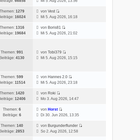
Beiträge:
66858
Mi 5. Aug 2026, 13:56
Themen:
1279
von
Vest
Beiträge:
16024
Mi 5. Aug 2026, 16:18
Themen:
1316
von
Boris81
Beiträge:
19684
Mi 5. Aug 2026, 21:02
Themen:
991
von
Tobi379
Beiträge:
4130
Mi 5. Aug 2026, 15:15
Themen:
599
von
Hannes 2.0
Beiträge:
11514
Mi 5. Aug 2026, 23:18
Themen:
1420
von
Roki
Beiträge:
12406
Mo 3. Aug 2026, 14:47
Themen:
6
von
Horst
Beiträge:
6
Di 30. Jun 2026, 13:35
Themen:
140
von
Burgunderflunder
Beiträge:
2853
So 2. Aug 2026, 12:58