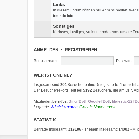
Links
In diesem Forum können nur Admins posten. Wer sei
freunde.info
Sonstiges
Kurioses, Lustiges, Aufmunterndes was unsere For
ANMELDEN
•
REGISTRIEREN
Benutzername:
Passwort:
WER IST ONLINE?
Insgesamt sind
204
Besucher online: 5 registrierte, 1 unsicht
Der Besucherrekord liegt bei
5192
Besuchern, die am Di 7. Apr
Mitglieder:
bernd52
,
Bing [Bot]
,
Google [Bot]
,
Majestic-12 [Bo
Legende:
Administratoren
,
Globale Moderatoren
STATISTIK
Beiträge insgesamt:
219186
• Themen insgesamt:
14002
• Mit