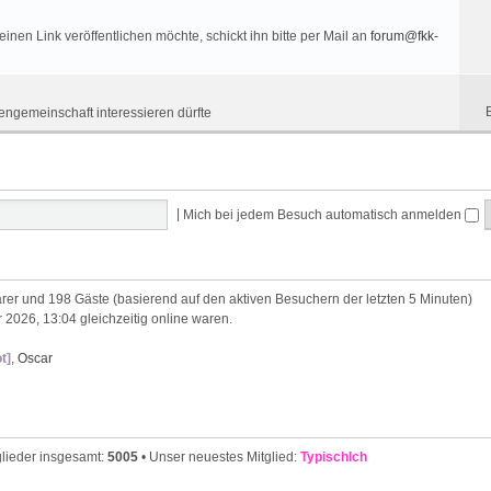
nen Link veröffentlichen möchte, schickt ihn bitte per Mail an
forum@fkk-
engemeinschaft interessieren dürfte
|
Mich bei jedem Besuch automatisch anmelden
barer und 198 Gäste (basierend auf den aktiven Besuchern der letzten 5 Minuten)
 2026, 13:04 gleichzeitig online waren.
t]
,
Oscar
glieder insgesamt:
5005
• Unser neuestes Mitglied:
TypischIch