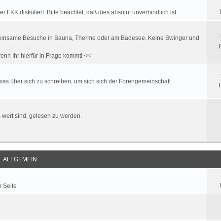
FKK diskutiert. Bitte beachtet, daß dies absolut unverbindlich ist.
. gemeinsame Besuche in Sauna, Therme oder am Badesee. Keine Swinger und
enn Ihr hierfür in Frage kommt! <<
twas über sich zu schreiben, um sich sich der Forengemeinschaft
es wert sind, gelesen zu werden.
ALLGEMEIN
r Seite