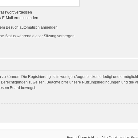
Passwort vergessen
s-E-Mail erneut senden
dem Besuch automatisch anmelden
ne-Status während dieser Sitzung verbergen
 zu können. Die Registrierung ist in wenigen Augenblicken erledigt und ermöglicht 
he Berechtigungen zuweisen. Beachte bitte unsere Nutzungsbedingungen und die ver
diesem Board bewegst.
Foren-Übersicht
Alle Cookies des Boa