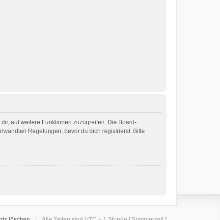
dir, auf weitere Funktionen zuzugreifen. Die Board-
wandten Regelungen, bevor du dich registrierst. Bitte
rds löschen
Alle Zeiten sind UTC + 1 Stunde [ Sommerzeit ]