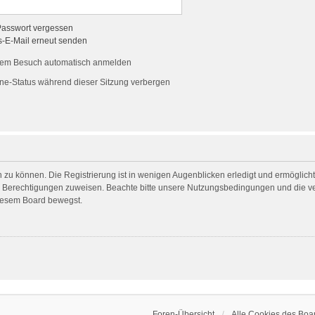
Passwort vergessen
s-E-Mail erneut senden
dem Besuch automatisch anmelden
ne-Status während dieser Sitzung verbergen
 zu können. Die Registrierung ist in wenigen Augenblicken erledigt und ermöglicht 
he Berechtigungen zuweisen. Beachte bitte unsere Nutzungsbedingungen und die ver
diesem Board bewegst.
Foren-Übersicht
Alle Cookies des Boa