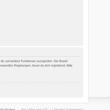
dir, auf weitere Funktionen zuzugreifen. Die Board-
wandten Regelungen, bevor du dich registrierst. Bitte
rds löschen
Alle Zeiten sind UTC + 1 Stunde [ Sommerzeit ]