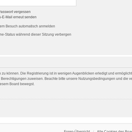
Passwort vergessen
s-E-Mail erneut senden
dem Besuch automatisch anmelden
ne-Status während dieser Sitzung verbergen
 zu können. Die Registrierung ist in wenigen Augenblicken erledigt und ermöglicht 
he Berechtigungen zuweisen. Beachte bitte unsere Nutzungsbedingungen und die ver
diesem Board bewegst.
Foren-Übersicht
Alle Cookies des Boa