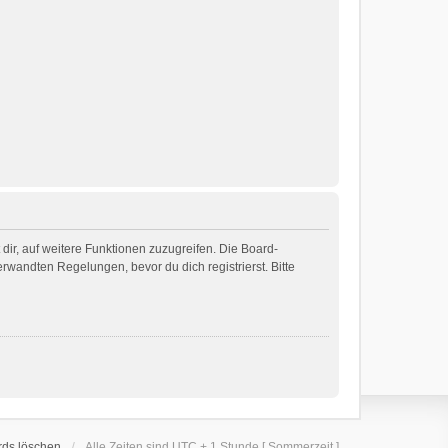
dir, auf weitere Funktionen zuzugreifen. Die Board-
wandten Regelungen, bevor du dich registrierst. Bitte
rds löschen
Alle Zeiten sind UTC + 1 Stunde [ Sommerzeit ]