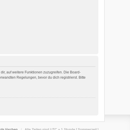
dir, auf weitere Funktionen zuzugreifen. Die Board-
wandten Regelungen, bevor du dich registrierst. Bitte
rds löschen
Alle Zeiten sind UTC + 1 Stunde [ Sommerzeit ]