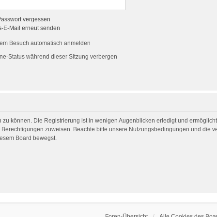
Passwort vergessen
s-E-Mail erneut senden
dem Besuch automatisch anmelden
ne-Status während dieser Sitzung verbergen
 zu können. Die Registrierung ist in wenigen Augenblicken erledigt und ermöglicht 
he Berechtigungen zuweisen. Beachte bitte unsere Nutzungsbedingungen und die ver
diesem Board bewegst.
Foren-Übersicht
Alle Cookies des Boa