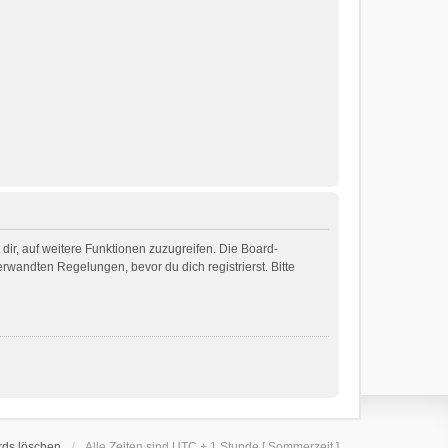
dir, auf weitere Funktionen zuzugreifen. Die Board-
wandten Regelungen, bevor du dich registrierst. Bitte
rds löschen
Alle Zeiten sind UTC + 1 Stunde [ Sommerzeit ]