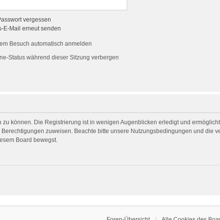
Passwort vergessen
s-E-Mail erneut senden
dem Besuch automatisch anmelden
ne-Status während dieser Sitzung verbergen
 zu können. Die Registrierung ist in wenigen Augenblicken erledigt und ermöglicht 
he Berechtigungen zuweisen. Beachte bitte unsere Nutzungsbedingungen und die ver
diesem Board bewegst.
Foren-Übersicht
Alle Cookies des Boa