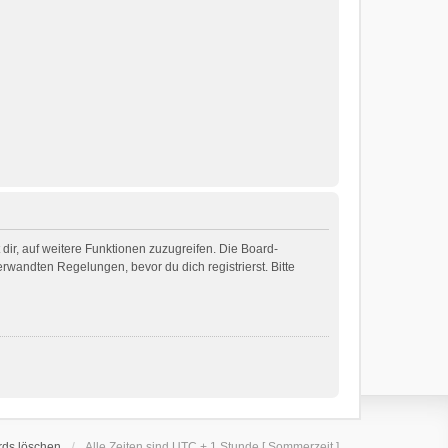
dir, auf weitere Funktionen zuzugreifen. Die Board-
wandten Regelungen, bevor du dich registrierst. Bitte
rds löschen
Alle Zeiten sind UTC + 1 Stunde [ Sommerzeit ]