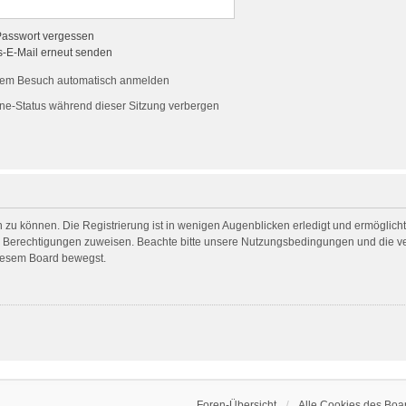
Passwort vergessen
s-E-Mail erneut senden
dem Besuch automatisch anmelden
ne-Status während dieser Sitzung verbergen
 zu können. Die Registrierung ist in wenigen Augenblicken erledigt und ermöglicht 
he Berechtigungen zuweisen. Beachte bitte unsere Nutzungsbedingungen und die ver
diesem Board bewegst.
Foren-Übersicht
Alle Cookies des Boa