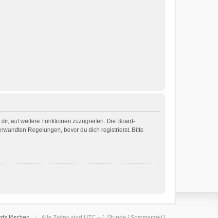
dir, auf weitere Funktionen zuzugreifen. Die Board-
wandten Regelungen, bevor du dich registrierst. Bitte
rds löschen
Alle Zeiten sind UTC + 1 Stunde [ Sommerzeit ]