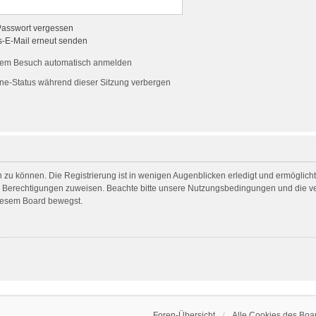
Passwort vergessen
s-E-Mail erneut senden
dem Besuch automatisch anmelden
ne-Status während dieser Sitzung verbergen
 zu können. Die Registrierung ist in wenigen Augenblicken erledigt und ermöglicht 
he Berechtigungen zuweisen. Beachte bitte unsere Nutzungsbedingungen und die ver
diesem Board bewegst.
Foren-Übersicht
Alle Cookies des Boa