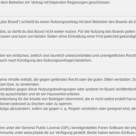
nd dem Betreiber ein Vertrag mit folgenden Regelungen geschlossen:
„das Board“) schließt du einen Nutzungsvertrag mit dem Betreiber des Boards ab (i
t, so darfst du das Board nicht weiter nutzen. Für die Nutzung des Boards gelten j
ossen und kann von beiden Seiten ohne Einhaltung einer Frist jederzeit gekündig
eiber ein einfaches, zeitlich und räumlich unbeschränktes und unentgeltliches Rec
t auch nach Kündigung des Nutzungsvertrages bestehen.
 keine Inhalte enthält, die gegen geltendes Recht oder die guten Sitten verstoßen. D
tzen bzw. zu verwenden.
i Verstößen gegen diese Nutzungsbedingungen oder anderer im Board veröffentlic
ds ausschließen und dir ein Hausverbot erteilen.
twortung für die Inhalte von Beiträgen übernimmt, die er nicht selbst erstellt hat 
tionen jederzeit zu löschen oder zu sperren.
iträge abzuändern, sofern sie gegen o. g. Regeln verstoßen oder geeignet sind, 
ine unter der General Public License (GPL) bereitgestellten Foren-Software der
munity unter www.phpbb.de zur Verfügung gestellt. Beide haben keinen Einfluss au