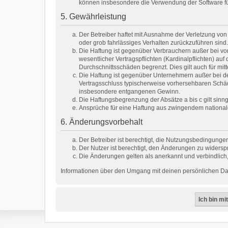
können insbesondere die Verwendung der Software für
5. Gewährleistung
Der Betreiber haftet mit Ausnahme der Verletzung von 
oder grob fahrlässiges Verhalten zurückzuführen sind
Die Haftung ist gegenüber Verbrauchern außer bei vo
wesentlicher Vertragspflichten (Kardinalpflichten) a
Durchschnittsschäden begrenzt. Dies gilt auch für m
Die Haftung ist gegenüber Unternehmern außer bei de
Vertragsschluss typischerweise vorhersehbaren Schäd
insbesondere entgangenen Gewinn.
Die Haftungsbegrenzung der Absätze a bis c gilt sinn
Ansprüche für eine Haftung aus zwingendem national
6. Änderungsvorbehalt
Der Betreiber ist berechtigt, die Nutzungsbedingungen
Der Nutzer ist berechtigt, den Änderungen zu widersp
Die Änderungen gelten als anerkannt und verbindlic
Informationen über den Umgang mit deinen persönlichen Date