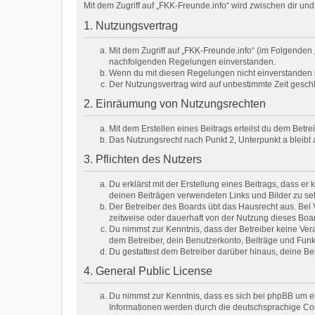
Mit dem Zugriff auf „FKK-Freunde.info“ wird zwischen dir u
1. Nutzungsvertrag
Mit dem Zugriff auf „FKK-Freunde.info“ (im Folgenden 
nachfolgenden Regelungen einverstanden.
Wenn du mit diesen Regelungen nicht einverstanden bis
Der Nutzungsvertrag wird auf unbestimmte Zeit geschl
2. Einräumung von Nutzungsrechten
Mit dem Erstellen eines Beitrags erteilst du dem Betr
Das Nutzungsrecht nach Punkt 2, Unterpunkt a bleib
3. Pflichten des Nutzers
Du erklärst mit der Erstellung eines Beitrags, dass er
deinen Beiträgen verwendeten Links und Bilder zu se
Der Betreiber des Boards übt das Hausrecht aus. Be
zeitweise oder dauerhaft von der Nutzung dieses Boar
Du nimmst zur Kenntnis, dass der Betreiber keine Veran
dem Betreiber, dein Benutzerkonto, Beiträge und Funk
Du gestattest dem Betreiber darüber hinaus, deine Be
4. General Public License
Du nimmst zur Kenntnis, dass es sich bei phpBB um e
Informationen werden durch die deutschsprachige Com