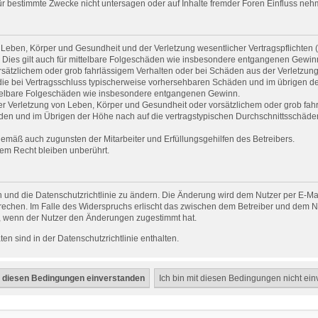
 bestimmte Zwecke nicht untersagen oder auf Inhalte fremder Foren Einfluss neh
Leben, Körper und Gesundheit und der Verletzung wesentlicher Vertragspflichten (Ka
. Dies gilt auch für mittelbare Folgeschäden wie insbesondere entgangenen Gewin
rsätzlichem oder grob fahrlässigem Verhalten oder bei Schäden aus der Verletzun
uf die bei Vertragsschluss typischerweise vorhersehbaren Schäden und im übrigen d
ittelbare Folgeschäden wie insbesondere entgangenen Gewinn.
r Verletzung von Leben, Körper und Gesundheit oder vorsätzlichem oder grob fahrl
en und im Übrigen der Höhe nach auf die vertragstypischen Durchschnittsschäden b
gemäß auch zugunsten der Mitarbeiter und Erfüllungsgehilfen des Betreibers.
em Recht bleiben unberührt.
 und die Datenschutzrichtlinie zu ändern. Die Änderung wird dem Nutzer per E-Mail
rechen. Im Falle des Widerspruchs erlischt das zwischen dem Betreiber und dem Nu
h, wenn der Nutzer den Änderungen zugestimmt hat.
n sind in der Datenschutzrichtlinie enthalten.