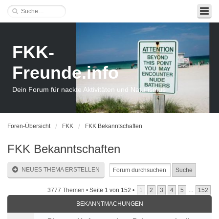
FKK-
Freunde.info
Dein Forum für nackte Aktivitäten und Naturismus
Foren-Übersicht
FKK
FKK Bekanntschaften
FKK Bekanntschaften
NEUES THEMA ERSTELLEN
3777 Themen •
Seite
1
von
152
•
1
2
3
4
5
...
152
BEKANNTMACHUNGEN