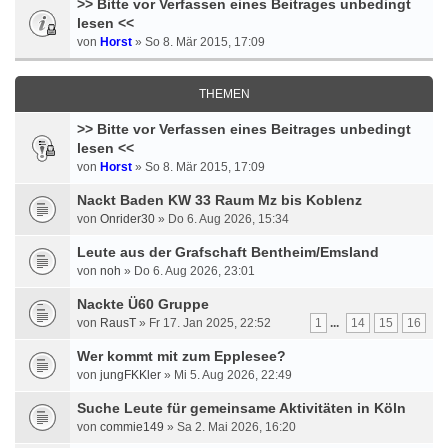
>> Bitte vor Verfassen eines Beitrages unbedingt
lesen <<
von
Horst
» So 8. Mär 2015, 17:09
THEMEN
>> Bitte vor Verfassen eines Beitrages unbedingt
lesen <<
von
Horst
» So 8. Mär 2015, 17:09
Nackt Baden KW 33 Raum Mz bis Koblenz
von
Onrider30
» Do 6. Aug 2026, 15:34
Leute aus der Grafschaft Bentheim/Emsland
von
noh
» Do 6. Aug 2026, 23:01
Nackte Ü60 Gruppe
von
RausT
» Fr 17. Jan 2025, 22:52
1
...
14
15
16
Wer kommt mit zum Epplesee?
von
jungFKKler
» Mi 5. Aug 2026, 22:49
Suche Leute für gemeinsame Aktivitäten in Köln
von
commie149
» Sa 2. Mai 2026, 16:20