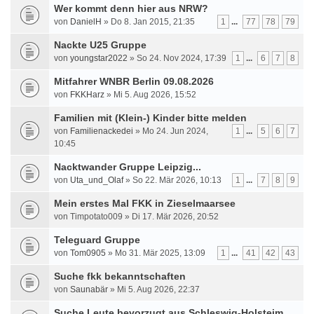
Wer kommt denn hier aus NRW?
von
DanielH
» Do 8. Jan 2015, 21:35
1
...
77
78
79
Nackte U25 Gruppe
von
youngstar2022
» So 24. Nov 2024, 17:39
1
...
6
7
8
Mitfahrer WNBR Berlin 09.08.2026
von
FKKHarz
» Mi 5. Aug 2026, 15:52
Familien mit (Klein-) Kinder bitte melden
von
Familienackedei
» Mo 24. Jun 2024,
1
...
5
6
7
10:45
Nacktwander Gruppe Leipzig...
von
Uta_und_Olaf
» So 22. Mär 2026, 10:13
1
...
7
8
9
Mein erstes Mal FKK in Zieselmaarsee
von Timpotato009 » Di 17. Mär 2026, 20:52
Teleguard Gruppe
von
Tom0905
» Mo 31. Mär 2025, 13:09
1
...
41
42
43
Suche fkk bekanntschaften
von
Saunabär
» Mi 5. Aug 2026, 22:37
Suche Leute bevorzugt aus Schleswig-Holsteim