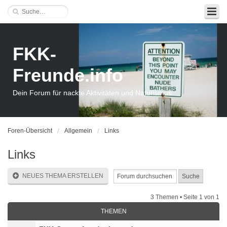
FKK-
Freunde.info
Dein Forum für nackte Aktivitäten und Naturismus
Foren-Übersicht
Allgemein
Links
Links
NEUES THEMA ERSTELLEN
3 Themen • Seite
1
von
1
THEMEN