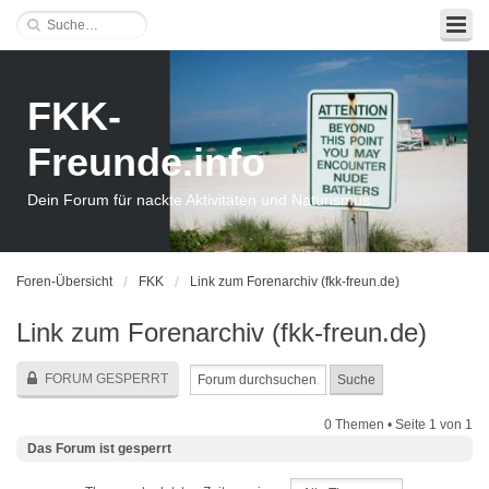
FKK-
Freunde.info
Dein Forum für nackte Aktivitäten und Naturismus
Foren-Übersicht
FKK
Link zum Forenarchiv (fkk-freun.de)
Link zum Forenarchiv (fkk-freun.de)
FORUM GESPERRT
0 Themen • Seite
1
von
1
Das Forum ist gesperrt