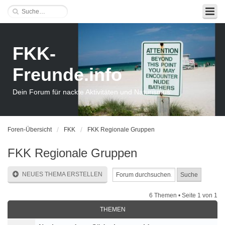
FKK-
Freunde.info
Dein Forum für nackte Aktivitäten und Naturismus
Foren-Übersicht
FKK
FKK Regionale Gruppen
FKK Regionale Gruppen
NEUES THEMA ERSTELLEN
6 Themen • Seite
1
von
1
THEMEN