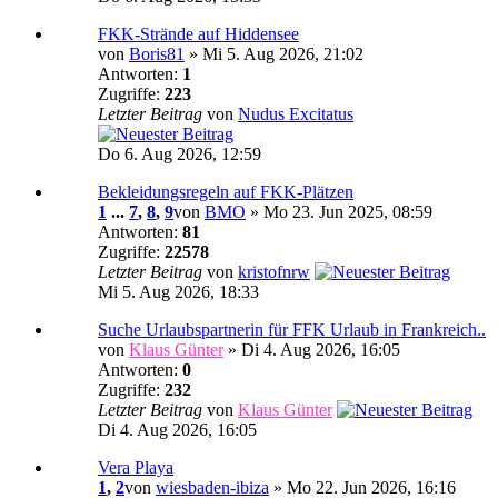
FKK-Strände auf Hiddensee
von
Boris81
» Mi 5. Aug 2026, 21:02
Antworten:
1
Zugriffe:
223
Letzter Beitrag
von
Nudus Excitatus
Do 6. Aug 2026, 12:59
Bekleidungsregeln auf FKK-Plätzen
1
...
7
,
8
,
9
von
BMO
» Mo 23. Jun 2025, 08:59
Antworten:
81
Zugriffe:
22578
Letzter Beitrag
von
kristofnrw
Mi 5. Aug 2026, 18:33
Suche Urlaubspartnerin für FFK Urlaub in Frankreich..
von
Klaus Günter
» Di 4. Aug 2026, 16:05
Antworten:
0
Zugriffe:
232
Letzter Beitrag
von
Klaus Günter
Di 4. Aug 2026, 16:05
Vera Playa
1
,
2
von
wiesbaden-ibiza
» Mo 22. Jun 2026, 16:16