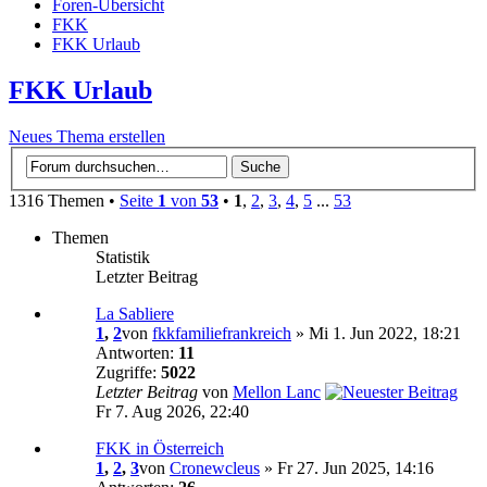
Foren-Übersicht
FKK
FKK Urlaub
FKK Urlaub
Neues Thema erstellen
1316 Themen •
Seite
1
von
53
•
1
,
2
,
3
,
4
,
5
...
53
Themen
Statistik
Letzter Beitrag
La Sabliere
1
,
2
von
fkkfamiliefrankreich
» Mi 1. Jun 2022, 18:21
Antworten:
11
Zugriffe:
5022
Letzter Beitrag
von
Mellon Lanc
Fr 7. Aug 2026, 22:40
FKK in Österreich
1
,
2
,
3
von
Cronewcleus
» Fr 27. Jun 2025, 14:16