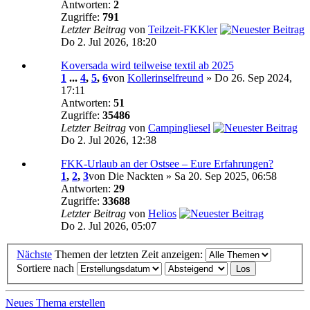
Antworten:
2
Zugriffe:
791
Letzter Beitrag
von
Teilzeit-FKKler
Do 2. Jul 2026, 18:20
Koversada wird teilweise textil ab 2025
1
...
4
,
5
,
6
von
Kollerinselfreund
» Do 26. Sep 2024,
17:11
Antworten:
51
Zugriffe:
35486
Letzter Beitrag
von
Campingliesel
Do 2. Jul 2026, 12:38
FKK-Urlaub an der Ostsee – Eure Erfahrungen?
1
,
2
,
3
von Die Nackten » Sa 20. Sep 2025, 06:58
Antworten:
29
Zugriffe:
33688
Letzter Beitrag
von
Helios
Do 2. Jul 2026, 05:07
Nächste
Themen der letzten Zeit anzeigen:
Sortiere nach
Neues Thema erstellen