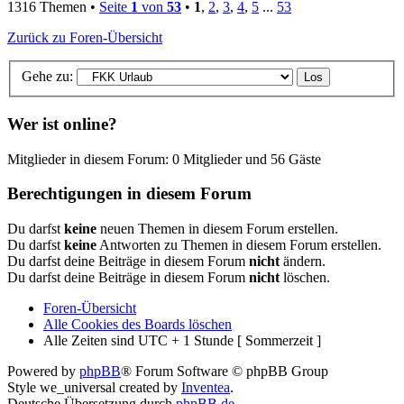
1316 Themen •
Seite
1
von
53
•
1
,
2
,
3
,
4
,
5
...
53
Zurück zu Foren-Übersicht
Gehe zu:
Wer ist online?
Mitglieder in diesem Forum: 0 Mitglieder und 56 Gäste
Berechtigungen in diesem Forum
Du darfst
keine
neuen Themen in diesem Forum erstellen.
Du darfst
keine
Antworten zu Themen in diesem Forum erstellen.
Du darfst deine Beiträge in diesem Forum
nicht
ändern.
Du darfst deine Beiträge in diesem Forum
nicht
löschen.
Foren-Übersicht
Alle Cookies des Boards löschen
Alle Zeiten sind UTC + 1 Stunde [ Sommerzeit ]
Powered by
phpBB
® Forum Software © phpBB Group
Style we_universal created by
Inventea
.
Deutsche Übersetzung durch
phpBB.de