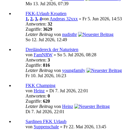
Mo 13. Jul 2026, 07:39
FKK-Urlaub Kroatien
1
,
2
,
3
,
4
von
Andreas 32xxx
» Fr 5. Jun 2026, 14:53
Antworten:
32
Zugriffe:
3629
Letzter Beitrag
von
nudisthr
So 12. Jul 2026, 12:49
Dreiländereck der Naturisten
von
FamNRW
» So 5. Jul 2026, 08:28
Antworten:
3
Zugriffe:
816
Letzter Beitrag
von
youngfamily
Fr 10. Jul 2026, 16:23
FKK Champing
von
Heinz
» Di 7. Jul 2026, 22:01
Antworten:
0
Zugriffe:
620
Letzter Beitrag
von
Heinz
Di 7. Jul 2026, 22:01
Sardinen FKK Urlaub
von
Suppenschale
» Fr 22. Mai 2026, 13:45