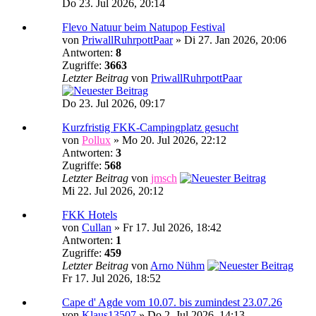
Do 23. Jul 2026, 20:14
Flevo Natuur beim Natupop Festival
von
PriwallRuhrpottPaar
» Di 27. Jan 2026, 20:06
Antworten:
8
Zugriffe:
3663
Letzter Beitrag
von
PriwallRuhrpottPaar
Do 23. Jul 2026, 09:17
Kurzfristig FKK-Campingplatz gesucht
von
Pollux
» Mo 20. Jul 2026, 22:12
Antworten:
3
Zugriffe:
568
Letzter Beitrag
von
jmsch
Mi 22. Jul 2026, 20:12
FKK Hotels
von
Cullan
» Fr 17. Jul 2026, 18:42
Antworten:
1
Zugriffe:
459
Letzter Beitrag
von
Arno Nühm
Fr 17. Jul 2026, 18:52
Cape d' Agde vom 10.07. bis zumindest 23.07.26
von
Klaus13507
» Do 2. Jul 2026, 14:13