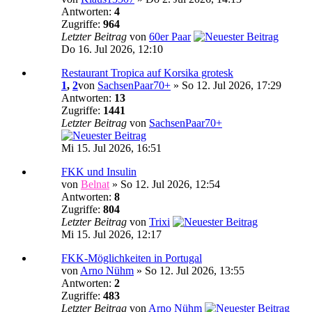
Antworten:
4
Zugriffe:
964
Letzter Beitrag
von
60er Paar
Do 16. Jul 2026, 12:10
Restaurant Tropica auf Korsika grotesk
1
,
2
von
SachsenPaar70+
» So 12. Jul 2026, 17:29
Antworten:
13
Zugriffe:
1441
Letzter Beitrag
von
SachsenPaar70+
Mi 15. Jul 2026, 16:51
FKK und Insulin
von
Belnat
» So 12. Jul 2026, 12:54
Antworten:
8
Zugriffe:
804
Letzter Beitrag
von
Trixi
Mi 15. Jul 2026, 12:17
FKK-Möglichkeiten in Portugal
von
Arno Nühm
» So 12. Jul 2026, 13:55
Antworten:
2
Zugriffe:
483
Letzter Beitrag
von
Arno Nühm