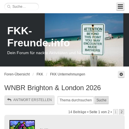
FKK-
Freunde.info
Dein Forum für nackte Aktivitäten und Naturismus
Foren-Übersicht
FKK
FKK Unternehmungen
WNBR Brighton & London 2026
ANTWORT ERSTELLEN
14 Beiträge •
Seite
1
von
2
•
1
2