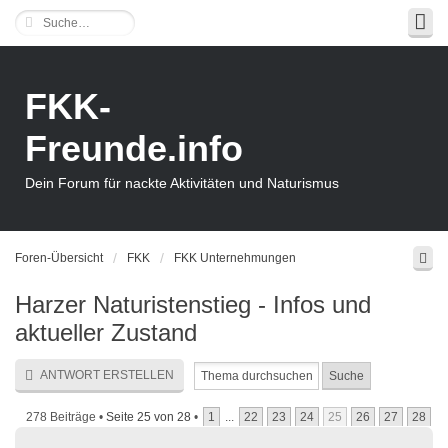
FKK-
Freunde.info
Dein Forum für nackte Aktivitäten und Naturismus
Foren-Übersicht
FKK
FKK Unternehmungen
Harzer Naturistenstieg - Infos und
aktueller Zustand
ANTWORT ERSTELLEN
278 Beiträge •
Seite
25
von
28
•
1
...
22
23
24
25
26
27
28