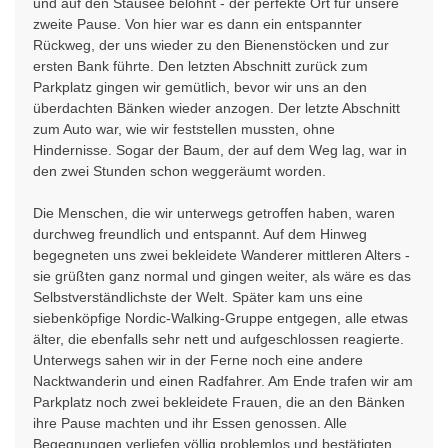
und auf den Stausee belohnt - der perfekte Ort für unsere
zweite Pause. Von hier war es dann ein entspannter
Rückweg, der uns wieder zu den Bienenstöcken und zur
ersten Bank führte. Den letzten Abschnitt zurück zum
Parkplatz gingen wir gemütlich, bevor wir uns an den
überdachten Bänken wieder anzogen. Der letzte Abschnitt
zum Auto war, wie wir feststellen mussten, ohne
Hindernisse. Sogar der Baum, der auf dem Weg lag, war in
den zwei Stunden schon weggeräumt worden.
Die Menschen, die wir unterwegs getroffen haben, waren
durchweg freundlich und entspannt. Auf dem Hinweg
begegneten uns zwei bekleidete Wanderer mittleren Alters -
sie grüßten ganz normal und gingen weiter, als wäre es das
Selbstverständlichste der Welt. Später kam uns eine
siebenköpfige Nordic-Walking-Gruppe entgegen, alle etwas
älter, die ebenfalls sehr nett und aufgeschlossen reagierte.
Unterwegs sahen wir in der Ferne noch eine andere
Nacktwanderin und einen Radfahrer. Am Ende trafen wir am
Parkplatz noch zwei bekleidete Frauen, die an den Bänken
ihre Pause machten und ihr Essen genossen. Alle
Begegnungen verliefen völlig problemlos und bestätigten