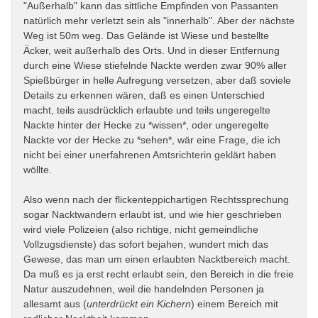
"Außerhalb" kann das sittliche Empfinden von Passanten
natürlich mehr verletzt sein als "innerhalb". Aber der nächste
Weg ist 50m weg. Das Gelände ist Wiese und bestellte
Äcker, weit außerhalb des Orts. Und in dieser Entfernung
durch eine Wiese stiefelnde Nackte werden zwar 90% aller
Spießbürger in helle Aufregung versetzen, aber daß soviele
Details zu erkennen wären, daß es einen Unterschied
macht, teils ausdrücklich erlaubte und teils ungeregelte
Nackte hinter der Hecke zu *wissen*, oder ungeregelte
Nackte vor der Hecke zu *sehen*, wär eine Frage, die ich
nicht bei einer unerfahrenen Amtsrichterin geklärt haben
wöllte.
Also wenn nach der flickenteppichartigen Rechtssprechung
sogar Nacktwandern erlaubt ist, und wie hier geschrieben
wird viele Polizeien (also richtige, nicht gemeindliche
Vollzugsdienste) das sofort bejahen, wundert mich das
Gewese, das man um einen erlaubten Nacktbereich macht.
Da muß es ja erst recht erlaubt sein, den Bereich in die freie
Natur auszudehnen, weil die handelnden Personen ja
allesamt aus (
unterdrückt ein Kichern
) einem Bereich mit