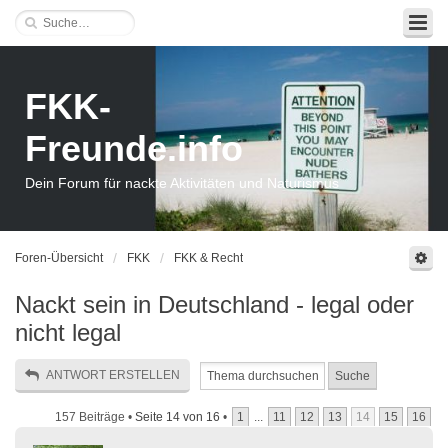
FKK-
Freunde.info
Dein Forum für nackte Aktivitäten und Naturismus
Foren-Übersicht
FKK
FKK & Recht
Nackt sein in Deutschland - legal oder
nicht legal
ANTWORT ERSTELLEN
157 Beiträge •
Seite
14
von
16
•
1
...
11
12
13
14
15
16