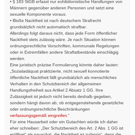
• § 183 StGB erfasst nur exhibitionistische Handlungen von
Männern gegenüber anderen Personen und setzt eine
sexuelle Komponente voraus.
• Bloße Nacktheit ist nach deutschem Strafrecht
grundsätzlich nicht automatisch strafbar.
Allerdings folgt daraus nicht, dass jede Form öffentlicher
Nacktheit stets zulässig wäre. Je nach Situation können
ordnungsrechtliche Vorschriften, kommunale Regelungen
oder in Extremfällen andere Straftatbestände einschlägig
werden.
Eine juristisch präzise Formulierung könnte daher lauten:
„Sozialadäquat praktizierte, nicht sexuell konnotierte
öffentliche Nacktheit fällt grundsätzlich als menschliches
Verhalten in den Schutzbereich der allgemeinen
Handlungsfreiheit aus Artikel 2 Absatz 1 GG. Ihre
Zulässigkeit ist jedoch nicht bereits deshalb gegeben,
sondern hängt davon ab, ob entgegenstehende gesetzliche
oder ordnungsrechtliche Beschränkungen
verfassungsgemäß eingreifen
.“
Für eine Hausarbeit oder ein Gutachten würde ich daher
eher schreiben: „Der Schutzbereich des Art. 2 Abs. 1 GG ist
eröffnet“ als pauschal „die Nacktheit ist zulässig“, denn die