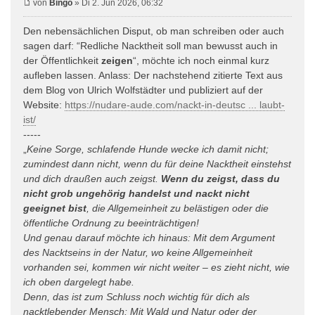
von
Bingo
» Di 2. Jun 2026, 06:32
Den nebensächlichen Disput, ob man schreiben oder auch
sagen darf: “Redliche Nacktheit soll man bewusst auch in
der Öffentlichkeit
zeigen
“, möchte ich noch einmal kurz
aufleben lassen. Anlass: Der nachstehend zitierte Text aus
dem Blog von Ulrich Wolfstädter und publiziert auf der
Website:
https://nudare-aude.com/nackt-in-deutsc ... laubt-
ist/
-----
„
Keine Sorge, schlafende Hunde wecke ich damit nicht;
zumindest dann nicht, wenn du für deine Nacktheit einstehst
und dich draußen auch zeigst.
Wenn du zeigst, dass du
nicht grob ungehörig handelst und nackt nicht
geeignet bist
, die Allgemeinheit zu belästigen oder die
öffentliche Ordnung zu beeinträchtigen!
Und genau darauf möchte ich hinaus: Mit dem Argument
des Nacktseins in der Natur, wo keine Allgemeinheit
vorhanden sei, kommen wir nicht weiter – es zieht nicht, wie
ich oben dargelegt habe.
Denn, das ist zum Schluss noch wichtig für dich als
nacktlebender Mensch: Mit Wald und Natur oder der