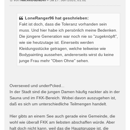
von
NackeDuDaDei
» Sa 27. Jun 2026, 01:02
LoneRanger96 hat geschrieben:
Fakt ist doch, dass die Toleranz vorhanden sein
muss. Und hier habe ich persönlich meine Bedenken.
Die jüngere Generation war noch nie so "zugeknöpft",
wie sie heutzutage ist. Einerseits werden
Kleidungsstücke getragen, welche teilweise wie
Bodypainting aussehen, andererseits wirst du keine
junge Frau mehr "Oben Ohne" sehen.
Oversexed und underf*cked...
In der Stadt sind die jungen Damen häufig nackter als in der
Sauna und im FKK-Bereich. Wobei davon auszugehen ist,
daß es sich um unterschiedliche Teilmengen handelt.
Hier gibts an einem See auch gerade eine Gemeinde, die
wohl wie überall FKK am liebsten abschaffen würde. Aber
halt doch nicht kann, weil das die Hauptgruppe ist, die