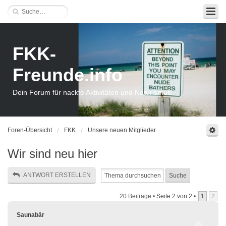
FKK-
Freunde.info
Dein Forum für nackte Aktivitäten und Naturismus
Foren-Übersicht
FKK
Unsere neuen Mitglieder
Wir sind neu hier
ANTWORT ERSTELLEN
20 Beiträge •
Seite
2
von
2
•
1
2
Saunabär