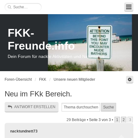
FKK-
Freunde.info
Dein Forum für nackte Aktivitäten und Naturismus
Foren-Übersicht
FKK
Unsere neuen Mitglieder
Neu im FKk Bereich.
ANTWORT ERSTELLEN
29 Beiträge •
Seite
3
von
3
•
1
2
3
nacktundnett73