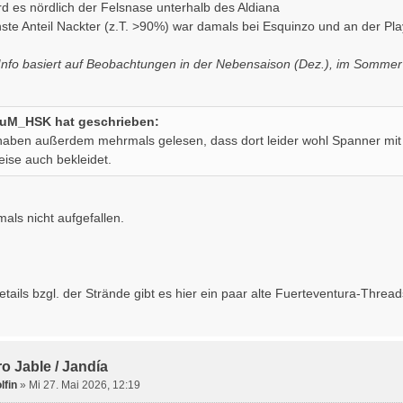
rd es nördlich der Felsnase unterhalb des Aldiana
hste Anteil Nackter (z.T. >90%) war damals bei Esquinzo und an der Pla
 Info basiert auf Beobachtungen in der Nebensaison (Dez.), im Somme
uM_HSK hat geschrieben:
haben außerdem mehrmals gelesen, dass dort leider wohl Spanner mi
weise auch bekleidet.
mals nicht aufgefallen.
tails bzgl. der Strände gibt es hier ein paar alte Fuerteventura-Threads
o Jable / Jandía
lfin
» Mi 27. Mai 2026, 12:19