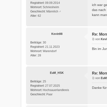
Registriert:
09.09.2014
ich war g
Wohnort:
Schriesheim
das nach s
Geschlecht:
Männlich ♂
kann man 
Alter:
62
Kevin98
Re: Morr
von
Kev
Beiträge:
30
Registriert:
21.11.2023
Bin im Ju
Wohnort:
Warendorf
Alter:
28
EuM_HSK
Re: Morr
von
EuM
Beiträge:
25
Registriert:
27.07.2025
Danke für
Wohnort:
Hochsauerlandkreis
Geschlecht:
Paar