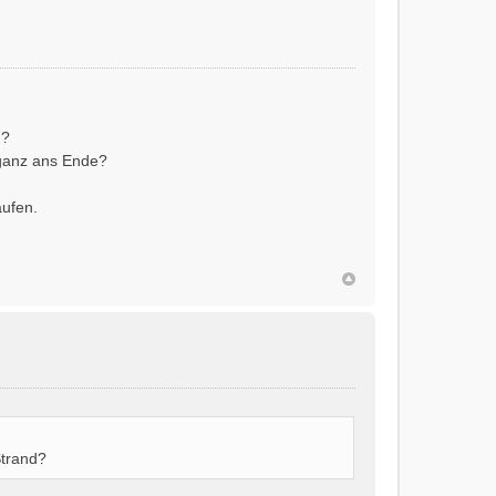
d?
 ganz ans Ende?
aufen.
Strand?