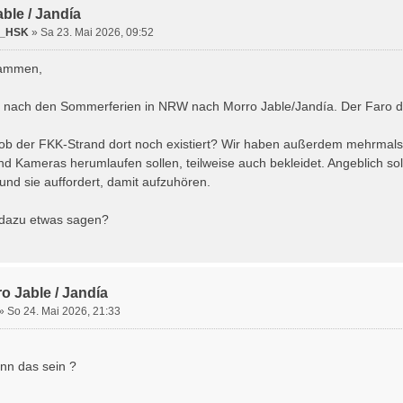
ble / Jandía
_HSK
» Sa 23. Mai 2026, 09:52
sammen,
n nach den Sommerferien in NRW nach Morro Jable/Jandía. Der Faro de 
, ob der FKK-Strand dort noch existiert? Wir haben außerdem mehrmals 
d Kameras herumlaufen sollen, teilweise auch bekleidet. Angeblich sol
 und sie auffordert, damit aufzuhören.
 dazu etwas sagen?
o Jable / Jandía
» So 24. Mai 2026, 21:33
enn das sein ?