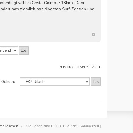
nbedingt will bis Costa Calma (~18km). Dann
ndert hat) ziemlich nah diversen Surf-Zentren und
9 Beiträge • Seite
1
von
1
Gehe zu:
rds löschen
Alle Zeiten sind UTC + 1 Stunde [ Sommerzeit ]