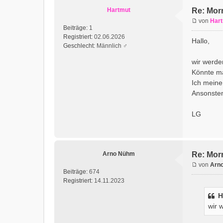
Hartmut
Re: Morr
von
Har
Beiträge:
1
Registriert:
02.06.2026
Hallo,
Geschlecht:
Männlich ♂
wir werde
Könnte ma
Ich meine
Ansonsten
LG
Arno Nühm
Re: Morr
von
Arn
Beiträge:
674
Registriert:
14.11.2023
H
wir 