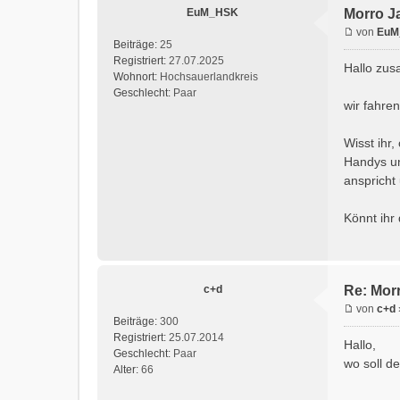
EuM_HSK
Morro Ja
von
EuM
Beiträge:
25
Registriert:
27.07.2025
Hallo zu
Wohnort:
Hochsauerlandkreis
Geschlecht:
Paar
wir fahre
Wisst ihr
Handys un
anspricht
Könnt ihr
c+d
Re: Morr
von
c+d
Beiträge:
300
Registriert:
25.07.2014
Hallo,
Geschlecht:
Paar
wo soll d
Alter:
66