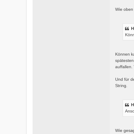
Wie oben 
H
Könn
Können ka
spätesten
auffallen
Und für d
String.
H
Anso
Wie gesag