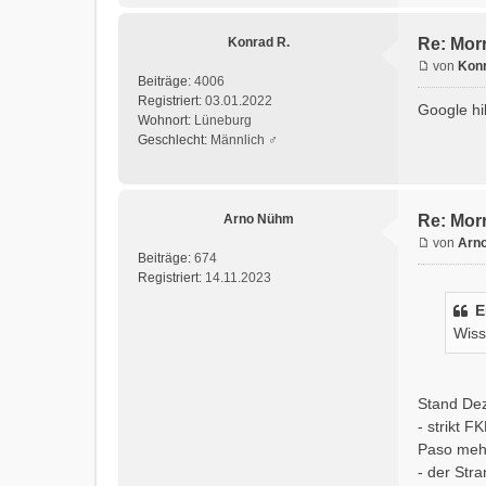
Konrad R.
Re: Morr
von
Konr
Beiträge:
4006
Registriert:
03.01.2022
Google hil
Wohnort:
Lüneburg
Geschlecht:
Männlich ♂
Arno Nühm
Re: Morr
von
Arn
Beiträge:
674
Registriert:
14.11.2023
E
Wiss
Stand Dez
- strikt 
Paso mehr
- der Str