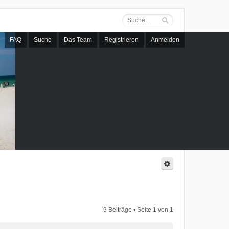
FAQ
Suche
Das Team
Registrieren
Anmelden
9 Beiträge • Seite
1
von
1