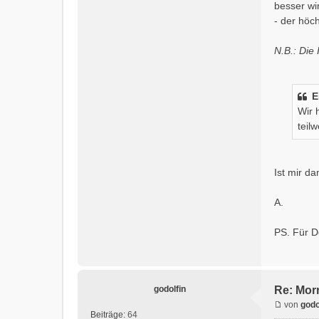
besser wi
- der höc
N.B.: Die
E
Wir 
teil
Ist mir da
A.
PS. Für De
godolfin
Re: Morr
von
godo
Beiträge:
64