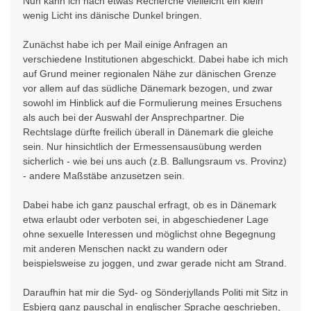
Nun kann ich nach etwas Recherche vielleicht ein klein
wenig Licht ins dänische Dunkel bringen.
Zunächst habe ich per Mail einige Anfragen an
verschiedene Institutionen abgeschickt. Dabei habe ich mich
auf Grund meiner regionalen Nähe zur dänischen Grenze
vor allem auf das südliche Dänemark bezogen, und zwar
sowohl im Hinblick auf die Formulierung meines Ersuchens
als auch bei der Auswahl der Ansprechpartner. Die
Rechtslage dürfte freilich überall in Dänemark die gleiche
sein. Nur hinsichtlich der Ermessensausübung werden
sicherlich - wie bei uns auch (z.B. Ballungsraum vs. Provinz)
- andere Maßstäbe anzusetzen sein.
Dabei habe ich ganz pauschal erfragt, ob es in Dänemark
etwa erlaubt oder verboten sei, in abgeschiedener Lage
ohne sexuelle Interessen und möglichst ohne Begegnung
mit anderen Menschen nackt zu wandern oder
beispielsweise zu joggen, und zwar gerade nicht am Strand.
Daraufhin hat mir die Syd- og Sönderjyllands Politi mit Sitz in
Esbjerg ganz pauschal in englischer Sprache geschrieben,