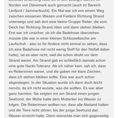
Norden von Dänemark auch gemacht (auch im Bereich
Limfjord / Jammerbucht). Ein Mal war ich von einem Weg
zwischen einsamen Wiesen und Feldern Richtung Strand
unterwegs und sah dort eine kleine Gruppe Reiter, die vom
Deich her Richtung Strand ritten und dann stehen blieben.
Erst war ich unsicher, ob ich die Badehose überziehen
müsste (die war in einer kleinen Schlüsseltasche am
Laufschuh - also so für Andere nicht einmal zu sehen, dass
ich eine Badehose mit recht wenig Stoff für den Notfall dabei
hatte), tat es aber nicht, weil die schon direkt vor dem
Strand waren. Am Strand gab es schließlich damals schon
eine gute Nackt-Toleranz. Als ich näher kam, sah ich, dass
es Reiterinnen waren, und die gaben mir klare Zeichen,
dass ich stehen bleiben sollte. Eine war auch schon
abgestiegen. In der Situation wurde ich dann doch leicht
nervös, da ich nicht wusste, was die wollten. Es war aber
ganz harmlos: Sie zeigten mir am Strand einen jungen
Seehund, der Mühe hatte dem Muttertier ins Wasser zu
folgen. Die Reiterinnen wollten nur, dass alle Abstand halten
und die Tiere nicht stören, bis der junge Seehund das
Wasser erreicht hatte. Dann wünschte man sich gegenseitig