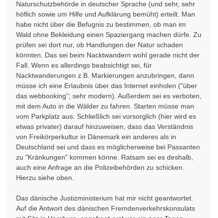
Naturschutzbehörde in deutscher Sprache (und sehr, sehr
höflich sowie um Hilfe und Aufklärung bemüht) erteilt. Man
habe nicht über die Befugnis zu bestimmen, ob man im
Wald ohne Bekleidung einen Spaziergang machen dürfe. Zu
prüfen sei dort nur, ob Handlungen der Natur schaden
könnten. Das sei beim Nacktwandern wohl gerade nicht der
Fall. Wenn es allerdings beabsichtigt sei, für
Nacktwanderungen z.B. Markierungen anzubringen, dann
müsse ich eine Erlaubnis über das Internet einholen ("über
das webbooking"; sehr modern). Außerdem sei es verboten,
mit dem Auto in die Wälder zu fahren. Starten müsse man
vom Parkplatz aus. Schließlich sei vorsorglich (hier wird es
etwas privater) darauf hinzuweisen, dass das Verständnis
von Freikörperkultur in Dänemark ein anderes als in
Deutschland sei und dass es möglicherweise bei Passanten
zu "Kränkungen" kommen könne. Ratsam sei es deshalb,
auch eine Anfrage an die Polizeibehörden zu schicken.
Hierzu siehe oben.
Das dänische Justizministerium hat mir nicht geantwortet.
Auf die Antwort des dänischen Fremdenverkehrskonsulats