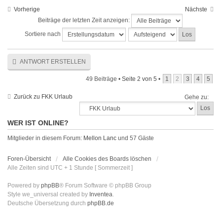
Vorherige
Nächste
Beiträge der letzten Zeit anzeigen:
Sortiere nach
ANTWORT ERSTELLEN
49 Beiträge •
Seite
2
von
5
•
1
2
3
4
5
Zurück zu FKK Urlaub
Gehe zu:
WER IST ONLINE?
Mitglieder in diesem Forum:
Mellon Lanc
und 57 Gäste
Foren-Übersicht
Alle Cookies des Boards löschen
Alle Zeiten sind UTC + 1 Stunde [ Sommerzeit ]
Powered by
phpBB
® Forum Software © phpBB Group
Style we_universal created by
Inventea
.
Deutsche Übersetzung durch
phpBB.de