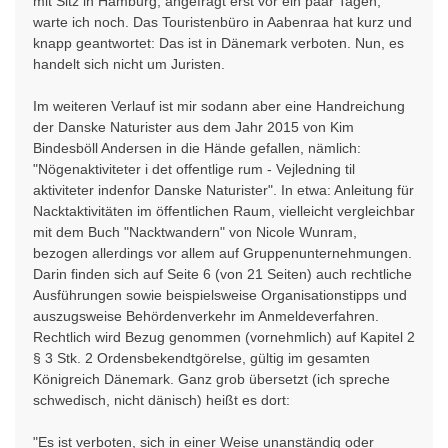
mit Sitz in Hamburg, angefragt erst vor ein paar Tagen,
warte ich noch. Das Touristenbüro in Aabenraa hat kurz und
knapp geantwortet: Das ist in Dänemark verboten. Nun, es
handelt sich nicht um Juristen.
Im weiteren Verlauf ist mir sodann aber eine Handreichung
der Danske Naturister aus dem Jahr 2015 von Kim
Bindesböll Andersen in die Hände gefallen, nämlich:
"Nögenaktiviteter i det offentlige rum - Vejledning til
aktiviteter indenfor Danske Naturister". In etwa: Anleitung für
Nacktaktivitäten im öffentlichen Raum, vielleicht vergleichbar
mit dem Buch "Nacktwandern" von Nicole Wunram,
bezogen allerdings vor allem auf Gruppenunternehmungen.
Darin finden sich auf Seite 6 (von 21 Seiten) auch rechtliche
Ausführungen sowie beispielsweise Organisationstipps und
auszugsweise Behördenverkehr im Anmeldeverfahren.
Rechtlich wird Bezug genommen (vornehmlich) auf Kapitel 2
§ 3 Stk. 2 Ordensbekendtgörelse, gültig im gesamten
Königreich Dänemark. Ganz grob übersetzt (ich spreche
schwedisch, nicht dänisch) heißt es dort:
"Es ist verboten, sich in einer Weise unanständig oder