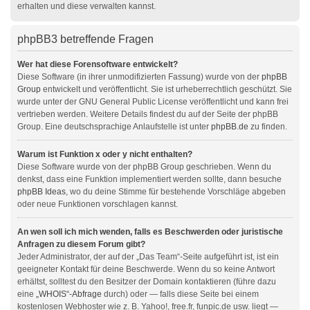
erhalten und diese verwalten kannst.
phpBB3 betreffende Fragen
Wer hat diese Forensoftware entwickelt?
Diese Software (in ihrer unmodifizierten Fassung) wurde von der
phpBB
Group
entwickelt und veröffentlicht. Sie ist urheberrechtlich geschützt. Sie
wurde unter der GNU General Public License veröffentlicht und kann frei
vertrieben werden. Weitere Details findest du auf der Seite der phpBB
Group. Eine deutschsprachige Anlaufstelle ist unter
phpBB.de
zu finden.
Warum ist Funktion x oder y nicht enthalten?
Diese Software wurde von der phpBB Group geschrieben. Wenn du
denkst, dass eine Funktion implementiert werden sollte, dann besuche
phpBB Ideas
, wo du deine Stimme für bestehende Vorschläge abgeben
oder neue Funktionen vorschlagen kannst.
An wen soll ich mich wenden, falls es Beschwerden oder juristische
Anfragen zu diesem Forum gibt?
Jeder Administrator, der auf der „Das Team“-Seite aufgeführt ist, ist ein
geeigneter Kontakt für deine Beschwerde. Wenn du so keine Antwort
erhältst, solltest du den Besitzer der Domain kontaktieren (führe dazu
eine
„WHOIS“-Abfrage
durch) oder — falls diese Seite bei einem
kostenlosen Webhoster wie z. B. Yahoo!, free.fr, funpic.de usw. liegt —