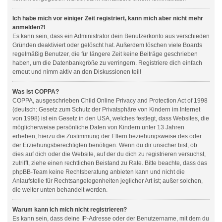
Ich habe mich vor einiger Zeit registriert, kann mich aber nicht mehr
anmelden?!
Es kann sein, dass ein Administrator dein Benutzerkonto aus verschieden
Gründen deaktiviert oder gelöscht hat. Außerdem löschen viele Boards
regelmäßig Benutzer, die für längere Zeit keine Beiträge geschrieben
haben, um die Datenbankgröße zu verringern. Registriere dich einfach
erneut und nimm aktiv an den Diskussionen teil!
Was ist COPPA?
COPPA, ausgeschrieben Child Online Privacy and Protection Act of 1998
(deutsch: Gesetz zum Schutz der Privatsphäre von Kindern im Internet
von 1998) ist ein Gesetz in den USA, welches festlegt, dass Websites, die
möglicherweise persönliche Daten von Kindern unter 13 Jahren
erheben, hierzu die Zustimmung der Eltern beziehungsweise des oder
der Erziehungsberechtigten benötigen. Wenn du dir unsicher bist, ob
dies auf dich oder die Website, auf der du dich zu registrieren versuchst,
zutrifft, ziehe einen rechtlichen Beistand zu Rate. Bitte beachte, dass das
phpBB-Team keine Rechtsberatung anbieten kann und nicht die
Anlaufstelle für Rechtsangelegenheiten jeglicher Art ist; außer solchen,
die weiter unten behandelt werden.
Warum kann ich mich nicht registrieren?
Es kann sein, dass deine IP-Adresse oder der Benutzername, mit dem du