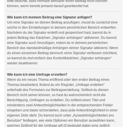
Bitte beachte, dass normale Benutzer einen Beitrag nicht löschen
können, wenn bereits jemand darauf geantwortet hat.
Wie kann ich meinem Beitrag eine Signatur anfügen?
Um eine Signatur an deinen Beitrag anzufügen, musst du zunächst eine
solche in den Einstellungen in deinem persönlichen Bereich entwerfen.
Nachdem du die Signatur erstellt und gespeichert hast, kannst du in
jedem Beitrag das Kästchen „Signatur anhängen“ aktivieren. Du kannst
eine Signatur auch hinzufügen, indem du in deinem persönlichen
Bereich das standardmäßige Anhängen deiner Signatur aktivierst. Wenn
du einen einzelnen Beitrag dennoch ohne Signatur verfassen möchtest,
so kannst du dort einfach das Kontrollkästchen „Signatur anhängen“
wieder deaktivieren.
Wie kann ich eine Umfrage erstellen?
Wenn du ein neues Thema eröffnest oder den ersten Beitrag eines
Themas bearbeitest, findest du ein Register „Umfrage erstellen“
unterhalb des Formulars zur Beitragserstellung. Solltest du diesen
Bereich nicht sehen können, so hast du wahrscheinlich nicht die
Berechtigung, Umfragen zu erstellen. Du solltest einen Titel und
mindestens zwei Antwortmöglichkeiten in die entsprechenden Felder
eingeben und dabei sicherstellen, dass jede Antwortmöglichkeit in einer
eigenen Zeile steht. Du kannst auch unter „Auswahlmöglichkeiten pro
Benutzer“ festlegen, wie viele Optionen ein Benutzer auswählen kann,
welches Zeitlimit für die Umfrage gilt (0 bedeutet dabei eine zeitlich