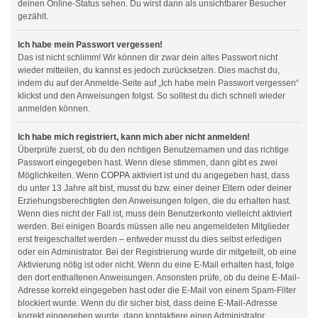
deinen Online-Status sehen. Du wirst dann als unsichtbarer Besucher
gezählt.
Ich habe mein Passwort vergessen!
Das ist nicht schlimm! Wir können dir zwar dein altes Passwort nicht
wieder mitteilen, du kannst es jedoch zurücksetzen. Dies machst du,
indem du auf der Anmelde-Seite auf „Ich habe mein Passwort vergessen“
klickst und den Anweisungen folgst. So solltest du dich schnell wieder
anmelden können.
Ich habe mich registriert, kann mich aber nicht anmelden!
Überprüfe zuerst, ob du den richtigen Benutzernamen und das richtige
Passwort eingegeben hast. Wenn diese stimmen, dann gibt es zwei
Möglichkeiten. Wenn
COPPA
aktiviert ist und du angegeben hast, dass
du unter 13 Jahre alt bist, musst du bzw. einer deiner Eltern oder deiner
Erziehungsberechtigten den Anweisungen folgen, die du erhalten hast.
Wenn dies nicht der Fall ist, muss dein Benutzerkonto vielleicht aktiviert
werden. Bei einigen Boards müssen alle neu angemeldeten Mitglieder
erst freigeschaltet werden – entweder musst du dies selbst erledigen
oder ein Administrator. Bei der Registrierung wurde dir mitgeteilt, ob eine
Aktivierung nötig ist oder nicht. Wenn du eine E-Mail erhalten hast, folge
den dort enthaltenen Anweisungen. Ansonsten prüfe, ob du deine E-Mail-
Adresse korrekt eingegeben hast oder die E-Mail von einem Spam-Filter
blockiert wurde. Wenn du dir sicher bist, dass deine E-Mail-Adresse
korrekt eingegeben wurde, dann kontaktiere einen Administrator.