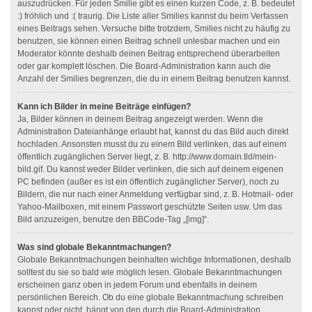
auszudrücken. Für jeden Smilie gibt es einen kurzen Code, z. B. bedeutet
:) fröhlich und :( traurig. Die Liste aller Smilies kannst du beim Verfassen
eines Beitrags sehen. Versuche bitte trotzdem, Smilies nicht zu häufig zu
benutzen, sie können einen Beitrag schnell unlesbar machen und ein
Moderator könnte deshalb deinen Beitrag entsprechend überarbeiten
oder gar komplett löschen. Die Board-Administration kann auch die
Anzahl der Smilies begrenzen, die du in einem Beitrag benutzen kannst.
Kann ich Bilder in meine Beiträge einfügen?
Ja, Bilder können in deinem Beitrag angezeigt werden. Wenn die
Administration Dateianhänge erlaubt hat, kannst du das Bild auch direkt
hochladen. Ansonsten musst du zu einem Bild verlinken, das auf einem
öffentlich zugänglichen Server liegt, z. B. http://www.domain.tld/mein-
bild.gif. Du kannst weder Bilder verlinken, die sich auf deinem eigenen
PC befinden (außer es ist ein öffentlich zugänglicher Server), noch zu
Bildern, die nur nach einer Anmeldung verfügbar sind, z. B. Hotmail- oder
Yahoo-Mailboxen, mit einem Passwort geschützte Seiten usw. Um das
Bild anzuzeigen, benutze den BBCode-Tag „[img]“.
Was sind globale Bekanntmachungen?
Globale Bekanntmachungen beinhalten wichtige Informationen, deshalb
solltest du sie so bald wie möglich lesen. Globale Bekanntmachungen
erscheinen ganz oben in jedem Forum und ebenfalls in deinem
persönlichen Bereich. Ob du eine globale Bekanntmachung schreiben
kannst oder nicht, hängt von den durch die Board-Administration