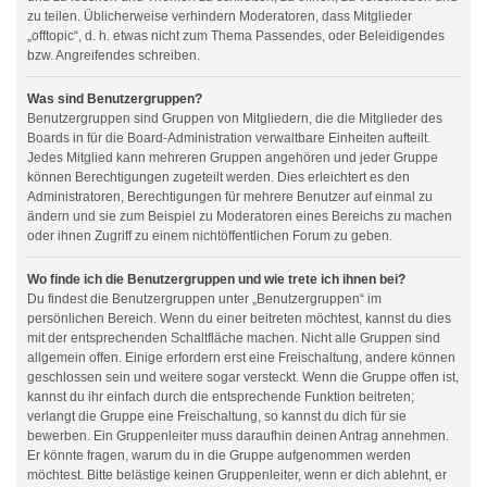
zu teilen. Üblicherweise verhindern Moderatoren, dass Mitglieder
„offtopic“, d. h. etwas nicht zum Thema Passendes, oder Beleidigendes
bzw. Angreifendes schreiben.
Was sind Benutzergruppen?
Benutzergruppen sind Gruppen von Mitgliedern, die die Mitglieder des
Boards in für die Board-Administration verwaltbare Einheiten aufteilt.
Jedes Mitglied kann mehreren Gruppen angehören und jeder Gruppe
können Berechtigungen zugeteilt werden. Dies erleichtert es den
Administratoren, Berechtigungen für mehrere Benutzer auf einmal zu
ändern und sie zum Beispiel zu Moderatoren eines Bereichs zu machen
oder ihnen Zugriff zu einem nichtöffentlichen Forum zu geben.
Wo finde ich die Benutzergruppen und wie trete ich ihnen bei?
Du findest die Benutzergruppen unter „Benutzergruppen“ im
persönlichen Bereich. Wenn du einer beitreten möchtest, kannst du dies
mit der entsprechenden Schaltfläche machen. Nicht alle Gruppen sind
allgemein offen. Einige erfordern erst eine Freischaltung, andere können
geschlossen sein und weitere sogar versteckt. Wenn die Gruppe offen ist,
kannst du ihr einfach durch die entsprechende Funktion beitreten;
verlangt die Gruppe eine Freischaltung, so kannst du dich für sie
bewerben. Ein Gruppenleiter muss daraufhin deinen Antrag annehmen.
Er könnte fragen, warum du in die Gruppe aufgenommen werden
möchtest. Bitte belästige keinen Gruppenleiter, wenn er dich ablehnt, er