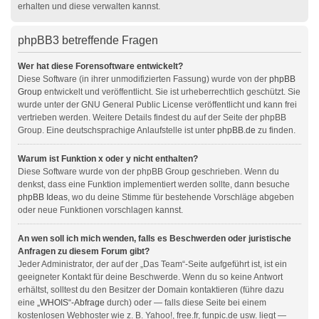
erhalten und diese verwalten kannst.
phpBB3 betreffende Fragen
Wer hat diese Forensoftware entwickelt?
Diese Software (in ihrer unmodifizierten Fassung) wurde von der
phpBB
Group
entwickelt und veröffentlicht. Sie ist urheberrechtlich geschützt. Sie
wurde unter der GNU General Public License veröffentlicht und kann frei
vertrieben werden. Weitere Details findest du auf der Seite der phpBB
Group. Eine deutschsprachige Anlaufstelle ist unter
phpBB.de
zu finden.
Warum ist Funktion x oder y nicht enthalten?
Diese Software wurde von der phpBB Group geschrieben. Wenn du
denkst, dass eine Funktion implementiert werden sollte, dann besuche
phpBB Ideas
, wo du deine Stimme für bestehende Vorschläge abgeben
oder neue Funktionen vorschlagen kannst.
An wen soll ich mich wenden, falls es Beschwerden oder juristische
Anfragen zu diesem Forum gibt?
Jeder Administrator, der auf der „Das Team“-Seite aufgeführt ist, ist ein
geeigneter Kontakt für deine Beschwerde. Wenn du so keine Antwort
erhältst, solltest du den Besitzer der Domain kontaktieren (führe dazu
eine
„WHOIS“-Abfrage
durch) oder — falls diese Seite bei einem
kostenlosen Webhoster wie z. B. Yahoo!, free.fr, funpic.de usw. liegt —