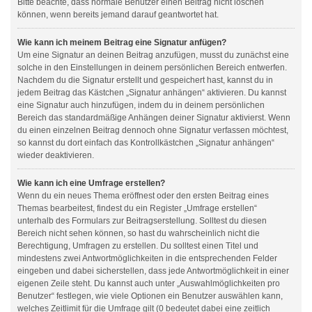
Bitte beachte, dass normale Benutzer einen Beitrag nicht löschen
können, wenn bereits jemand darauf geantwortet hat.
Wie kann ich meinem Beitrag eine Signatur anfügen?
Um eine Signatur an deinen Beitrag anzufügen, musst du zunächst eine
solche in den Einstellungen in deinem persönlichen Bereich entwerfen.
Nachdem du die Signatur erstellt und gespeichert hast, kannst du in
jedem Beitrag das Kästchen „Signatur anhängen“ aktivieren. Du kannst
eine Signatur auch hinzufügen, indem du in deinem persönlichen
Bereich das standardmäßige Anhängen deiner Signatur aktivierst. Wenn
du einen einzelnen Beitrag dennoch ohne Signatur verfassen möchtest,
so kannst du dort einfach das Kontrollkästchen „Signatur anhängen“
wieder deaktivieren.
Wie kann ich eine Umfrage erstellen?
Wenn du ein neues Thema eröffnest oder den ersten Beitrag eines
Themas bearbeitest, findest du ein Register „Umfrage erstellen“
unterhalb des Formulars zur Beitragserstellung. Solltest du diesen
Bereich nicht sehen können, so hast du wahrscheinlich nicht die
Berechtigung, Umfragen zu erstellen. Du solltest einen Titel und
mindestens zwei Antwortmöglichkeiten in die entsprechenden Felder
eingeben und dabei sicherstellen, dass jede Antwortmöglichkeit in einer
eigenen Zeile steht. Du kannst auch unter „Auswahlmöglichkeiten pro
Benutzer“ festlegen, wie viele Optionen ein Benutzer auswählen kann,
welches Zeitlimit für die Umfrage gilt (0 bedeutet dabei eine zeitlich