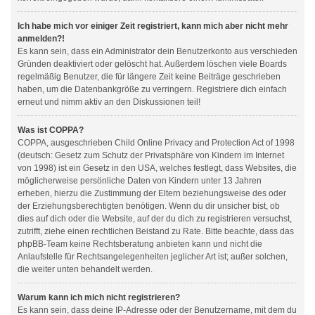
Ich habe mich vor einiger Zeit registriert, kann mich aber nicht mehr
anmelden?!
Es kann sein, dass ein Administrator dein Benutzerkonto aus verschieden
Gründen deaktiviert oder gelöscht hat. Außerdem löschen viele Boards
regelmäßig Benutzer, die für längere Zeit keine Beiträge geschrieben
haben, um die Datenbankgröße zu verringern. Registriere dich einfach
erneut und nimm aktiv an den Diskussionen teil!
Was ist COPPA?
COPPA, ausgeschrieben Child Online Privacy and Protection Act of 1998
(deutsch: Gesetz zum Schutz der Privatsphäre von Kindern im Internet
von 1998) ist ein Gesetz in den USA, welches festlegt, dass Websites, die
möglicherweise persönliche Daten von Kindern unter 13 Jahren
erheben, hierzu die Zustimmung der Eltern beziehungsweise des oder
der Erziehungsberechtigten benötigen. Wenn du dir unsicher bist, ob
dies auf dich oder die Website, auf der du dich zu registrieren versuchst,
zutrifft, ziehe einen rechtlichen Beistand zu Rate. Bitte beachte, dass das
phpBB-Team keine Rechtsberatung anbieten kann und nicht die
Anlaufstelle für Rechtsangelegenheiten jeglicher Art ist; außer solchen,
die weiter unten behandelt werden.
Warum kann ich mich nicht registrieren?
Es kann sein, dass deine IP-Adresse oder der Benutzername, mit dem du