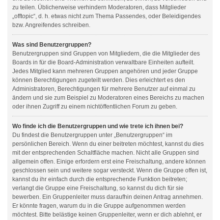
zu teilen. Üblicherweise verhindern Moderatoren, dass Mitglieder
„offtopic“, d. h. etwas nicht zum Thema Passendes, oder Beleidigendes
bzw. Angreifendes schreiben.
Was sind Benutzergruppen?
Benutzergruppen sind Gruppen von Mitgliedern, die die Mitglieder des
Boards in für die Board-Administration verwaltbare Einheiten aufteilt.
Jedes Mitglied kann mehreren Gruppen angehören und jeder Gruppe
können Berechtigungen zugeteilt werden. Dies erleichtert es den
Administratoren, Berechtigungen für mehrere Benutzer auf einmal zu
ändern und sie zum Beispiel zu Moderatoren eines Bereichs zu machen
oder ihnen Zugriff zu einem nichtöffentlichen Forum zu geben.
Wo finde ich die Benutzergruppen und wie trete ich ihnen bei?
Du findest die Benutzergruppen unter „Benutzergruppen“ im
persönlichen Bereich. Wenn du einer beitreten möchtest, kannst du dies
mit der entsprechenden Schaltfläche machen. Nicht alle Gruppen sind
allgemein offen. Einige erfordern erst eine Freischaltung, andere können
geschlossen sein und weitere sogar versteckt. Wenn die Gruppe offen ist,
kannst du ihr einfach durch die entsprechende Funktion beitreten;
verlangt die Gruppe eine Freischaltung, so kannst du dich für sie
bewerben. Ein Gruppenleiter muss daraufhin deinen Antrag annehmen.
Er könnte fragen, warum du in die Gruppe aufgenommen werden
möchtest. Bitte belästige keinen Gruppenleiter, wenn er dich ablehnt, er