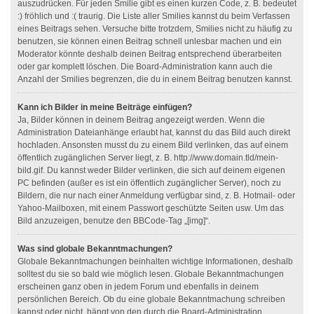
auszudrücken. Für jeden Smilie gibt es einen kurzen Code, z. B. bedeutet
:) fröhlich und :( traurig. Die Liste aller Smilies kannst du beim Verfassen
eines Beitrags sehen. Versuche bitte trotzdem, Smilies nicht zu häufig zu
benutzen, sie können einen Beitrag schnell unlesbar machen und ein
Moderator könnte deshalb deinen Beitrag entsprechend überarbeiten
oder gar komplett löschen. Die Board-Administration kann auch die
Anzahl der Smilies begrenzen, die du in einem Beitrag benutzen kannst.
Kann ich Bilder in meine Beiträge einfügen?
Ja, Bilder können in deinem Beitrag angezeigt werden. Wenn die
Administration Dateianhänge erlaubt hat, kannst du das Bild auch direkt
hochladen. Ansonsten musst du zu einem Bild verlinken, das auf einem
öffentlich zugänglichen Server liegt, z. B. http://www.domain.tld/mein-
bild.gif. Du kannst weder Bilder verlinken, die sich auf deinem eigenen
PC befinden (außer es ist ein öffentlich zugänglicher Server), noch zu
Bildern, die nur nach einer Anmeldung verfügbar sind, z. B. Hotmail- oder
Yahoo-Mailboxen, mit einem Passwort geschützte Seiten usw. Um das
Bild anzuzeigen, benutze den BBCode-Tag „[img]“.
Was sind globale Bekanntmachungen?
Globale Bekanntmachungen beinhalten wichtige Informationen, deshalb
solltest du sie so bald wie möglich lesen. Globale Bekanntmachungen
erscheinen ganz oben in jedem Forum und ebenfalls in deinem
persönlichen Bereich. Ob du eine globale Bekanntmachung schreiben
kannst oder nicht, hängt von den durch die Board-Administration