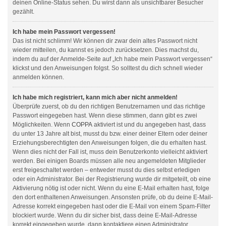
deinen Online-Status sehen. Du wirst dann als unsichtbarer Besucher
gezählt.
Ich habe mein Passwort vergessen!
Das ist nicht schlimm! Wir können dir zwar dein altes Passwort nicht
wieder mitteilen, du kannst es jedoch zurücksetzen. Dies machst du,
indem du auf der Anmelde-Seite auf „Ich habe mein Passwort vergessen“
klickst und den Anweisungen folgst. So solltest du dich schnell wieder
anmelden können.
Ich habe mich registriert, kann mich aber nicht anmelden!
Überprüfe zuerst, ob du den richtigen Benutzernamen und das richtige
Passwort eingegeben hast. Wenn diese stimmen, dann gibt es zwei
Möglichkeiten. Wenn
COPPA
aktiviert ist und du angegeben hast, dass
du unter 13 Jahre alt bist, musst du bzw. einer deiner Eltern oder deiner
Erziehungsberechtigten den Anweisungen folgen, die du erhalten hast.
Wenn dies nicht der Fall ist, muss dein Benutzerkonto vielleicht aktiviert
werden. Bei einigen Boards müssen alle neu angemeldeten Mitglieder
erst freigeschaltet werden – entweder musst du dies selbst erledigen
oder ein Administrator. Bei der Registrierung wurde dir mitgeteilt, ob eine
Aktivierung nötig ist oder nicht. Wenn du eine E-Mail erhalten hast, folge
den dort enthaltenen Anweisungen. Ansonsten prüfe, ob du deine E-Mail-
Adresse korrekt eingegeben hast oder die E-Mail von einem Spam-Filter
blockiert wurde. Wenn du dir sicher bist, dass deine E-Mail-Adresse
korrekt eingegeben wurde, dann kontaktiere einen Administrator.