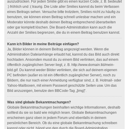
auszudrücken. Für jeden Smilie gibt es einen kurzen Code, z. B. bedeutet
:) fröhlich und :( traurig. Die Liste aller Smilies kannst du beim Verfassen
eines Beitrags sehen. Versuche bitte trotzdem, Smilies nicht zu häufig zu
benutzen, sie können einen Beitrag schnell unlesbar machen und ein
Moderator könnte deshalb deinen Beitrag entsprechend überarbeiten
oder gar komplett löschen. Die Board-Administration kann auch die
Anzahl der Smilies begrenzen, die du in einem Beitrag benutzen kannst.
Kann ich Bilder in meine Beiträge einfügen?
Ja, Bilder können in deinem Beitrag angezeigt werden. Wenn die
Administration Dateianhänge erlaubt hat, kannst du das Bild auch direkt
hochladen. Ansonsten musst du zu einem Bild verlinken, das auf einem
öffentlich zugänglichen Server liegt, z. B. http://www.domain.tld/mein-
bild.gif. Du kannst weder Bilder verlinken, die sich auf deinem eigenen
PC befinden (außer es ist ein öffentlich zugänglicher Server), noch zu
Bildern, die nur nach einer Anmeldung verfügbar sind, z. B. Hotmail- oder
Yahoo-Mailboxen, mit einem Passwort geschützte Seiten usw. Um das
Bild anzuzeigen, benutze den BBCode-Tag „[img]“.
Was sind globale Bekanntmachungen?
Globale Bekanntmachungen beinhalten wichtige Informationen, deshalb
solltest du sie so bald wie möglich lesen. Globale Bekanntmachungen
erscheinen ganz oben in jedem Forum und ebenfalls in deinem
persönlichen Bereich. Ob du eine globale Bekanntmachung schreiben
kannst oder nicht, hängt von den durch die Board-Administration