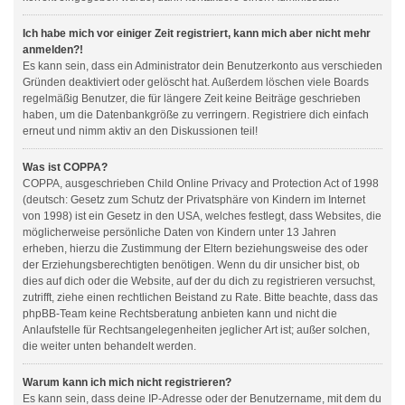
Ich habe mich vor einiger Zeit registriert, kann mich aber nicht mehr
anmelden?!
Es kann sein, dass ein Administrator dein Benutzerkonto aus verschieden
Gründen deaktiviert oder gelöscht hat. Außerdem löschen viele Boards
regelmäßig Benutzer, die für längere Zeit keine Beiträge geschrieben
haben, um die Datenbankgröße zu verringern. Registriere dich einfach
erneut und nimm aktiv an den Diskussionen teil!
Was ist COPPA?
COPPA, ausgeschrieben Child Online Privacy and Protection Act of 1998
(deutsch: Gesetz zum Schutz der Privatsphäre von Kindern im Internet
von 1998) ist ein Gesetz in den USA, welches festlegt, dass Websites, die
möglicherweise persönliche Daten von Kindern unter 13 Jahren
erheben, hierzu die Zustimmung der Eltern beziehungsweise des oder
der Erziehungsberechtigten benötigen. Wenn du dir unsicher bist, ob
dies auf dich oder die Website, auf der du dich zu registrieren versuchst,
zutrifft, ziehe einen rechtlichen Beistand zu Rate. Bitte beachte, dass das
phpBB-Team keine Rechtsberatung anbieten kann und nicht die
Anlaufstelle für Rechtsangelegenheiten jeglicher Art ist; außer solchen,
die weiter unten behandelt werden.
Warum kann ich mich nicht registrieren?
Es kann sein, dass deine IP-Adresse oder der Benutzername, mit dem du