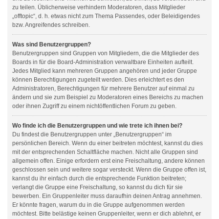
zu teilen. Üblicherweise verhindern Moderatoren, dass Mitglieder
„offtopic“, d. h. etwas nicht zum Thema Passendes, oder Beleidigendes
bzw. Angreifendes schreiben.
Was sind Benutzergruppen?
Benutzergruppen sind Gruppen von Mitgliedern, die die Mitglieder des
Boards in für die Board-Administration verwaltbare Einheiten aufteilt.
Jedes Mitglied kann mehreren Gruppen angehören und jeder Gruppe
können Berechtigungen zugeteilt werden. Dies erleichtert es den
Administratoren, Berechtigungen für mehrere Benutzer auf einmal zu
ändern und sie zum Beispiel zu Moderatoren eines Bereichs zu machen
oder ihnen Zugriff zu einem nichtöffentlichen Forum zu geben.
Wo finde ich die Benutzergruppen und wie trete ich ihnen bei?
Du findest die Benutzergruppen unter „Benutzergruppen“ im
persönlichen Bereich. Wenn du einer beitreten möchtest, kannst du dies
mit der entsprechenden Schaltfläche machen. Nicht alle Gruppen sind
allgemein offen. Einige erfordern erst eine Freischaltung, andere können
geschlossen sein und weitere sogar versteckt. Wenn die Gruppe offen ist,
kannst du ihr einfach durch die entsprechende Funktion beitreten;
verlangt die Gruppe eine Freischaltung, so kannst du dich für sie
bewerben. Ein Gruppenleiter muss daraufhin deinen Antrag annehmen.
Er könnte fragen, warum du in die Gruppe aufgenommen werden
möchtest. Bitte belästige keinen Gruppenleiter, wenn er dich ablehnt, er