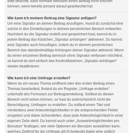
Bitte beachte, dass normale Benutzer einen Beitrag nicht löschen
können, wenn bereits jemand darauf geantwortet hat.
Wie kann ich meinem Beitrag eine Signatur anfügen?
Um eine Signatur an deinen Beitrag anzufügen, musst du zunächst eine
solche in den Einstellungen in deinem persönlichen Bereich entwerfen.
Nachdem du die Signatur erstellt und gespeichert hast, kannst du in
jedem Beitrag das Kästchen „Signatur anhängen“ aktivieren. Du kannst
eine Signatur auch hinzufügen, indem du in deinem persönlichen
Bereich das standardmäßige Anhängen deiner Signatur aktivierst. Wenn
du einen einzelnen Beitrag dennoch ohne Signatur verfassen möchtest,
so kannst du dort einfach das Kontrollkästchen „Signatur anhängen“
wieder deaktivieren.
Wie kann ich eine Umfrage erstellen?
Wenn du ein neues Thema eröffnest oder den ersten Beitrag eines
Themas bearbeitest, findest du ein Register „Umfrage erstellen“
unterhalb des Formulars zur Beitragserstellung. Solltest du diesen
Bereich nicht sehen können, so hast du wahrscheinlich nicht die
Berechtigung, Umfragen zu erstellen. Du solltest einen Titel und
mindestens zwei Antwortmöglichkeiten in die entsprechenden Felder
eingeben und dabei sicherstellen, dass jede Antwortmöglichkeit in einer
eigenen Zeile steht. Du kannst auch unter „Auswahlmöglichkeiten pro
Benutzer“ festlegen, wie viele Optionen ein Benutzer auswählen kann,
welches Zeitlimit für die Umfrage gilt (0 bedeutet dabei eine zeitlich