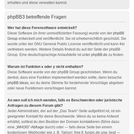
erhalten und diese verwalten kannst.
phpBB3 betreffende Fragen
Wer hat diese Forensoftware entwickelt?
Diese Software (in ihrer unmodifizierten Fassung) wurde von der
phpBB
Group
entwickelt und veröffentlicht. Sie ist urheberrechtlich geschützt. Sie
wurde unter der GNU General Public License veröffentlicht und kann frei
vertrieben werden. Weitere Details findest du auf der Seite der phpBB
Group. Eine deutschsprachige Anlaufstelle ist unter
phpBB.de
zu finden.
Warum ist Funktion x oder y nicht enthalten?
Diese Software wurde von der phpBB Group geschrieben. Wenn du
denkst, dass eine Funktion implementiert werden sollte, dann besuche
phpBB Ideas
, wo du deine Stimme für bestehende Vorschläge abgeben
oder neue Funktionen vorschlagen kannst.
An wen soll ich mich wenden, falls es Beschwerden oder juristische
Anfragen zu diesem Forum gibt?
Jeder Administrator, der auf der „Das Team“-Seite aufgeführt ist, ist ein
geeigneter Kontakt für deine Beschwerde. Wenn du so keine Antwort
erhältst, solltest du den Besitzer der Domain kontaktieren (führe dazu
eine
„WHOIS“-Abfrage
durch) oder — falls diese Seite bei einem
kostenlosen Webhoster wie z. B. Yahoo!, free.fr, funpic.de usw. liegt —