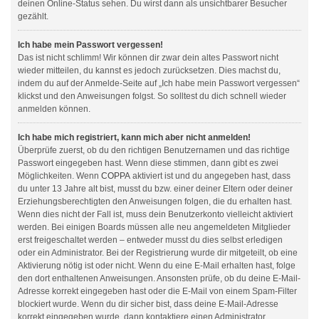
deinen Online-Status sehen. Du wirst dann als unsichtbarer Besucher
gezählt.
Ich habe mein Passwort vergessen!
Das ist nicht schlimm! Wir können dir zwar dein altes Passwort nicht
wieder mitteilen, du kannst es jedoch zurücksetzen. Dies machst du,
indem du auf der Anmelde-Seite auf „Ich habe mein Passwort vergessen“
klickst und den Anweisungen folgst. So solltest du dich schnell wieder
anmelden können.
Ich habe mich registriert, kann mich aber nicht anmelden!
Überprüfe zuerst, ob du den richtigen Benutzernamen und das richtige
Passwort eingegeben hast. Wenn diese stimmen, dann gibt es zwei
Möglichkeiten. Wenn
COPPA
aktiviert ist und du angegeben hast, dass
du unter 13 Jahre alt bist, musst du bzw. einer deiner Eltern oder deiner
Erziehungsberechtigten den Anweisungen folgen, die du erhalten hast.
Wenn dies nicht der Fall ist, muss dein Benutzerkonto vielleicht aktiviert
werden. Bei einigen Boards müssen alle neu angemeldeten Mitglieder
erst freigeschaltet werden – entweder musst du dies selbst erledigen
oder ein Administrator. Bei der Registrierung wurde dir mitgeteilt, ob eine
Aktivierung nötig ist oder nicht. Wenn du eine E-Mail erhalten hast, folge
den dort enthaltenen Anweisungen. Ansonsten prüfe, ob du deine E-Mail-
Adresse korrekt eingegeben hast oder die E-Mail von einem Spam-Filter
blockiert wurde. Wenn du dir sicher bist, dass deine E-Mail-Adresse
korrekt eingegeben wurde, dann kontaktiere einen Administrator.