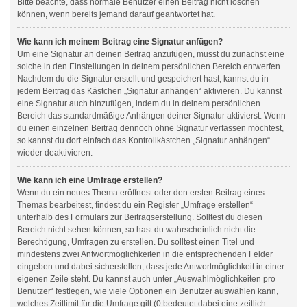
Bitte beachte, dass normale Benutzer einen Beitrag nicht löschen
können, wenn bereits jemand darauf geantwortet hat.
Wie kann ich meinem Beitrag eine Signatur anfügen?
Um eine Signatur an deinen Beitrag anzufügen, musst du zunächst eine
solche in den Einstellungen in deinem persönlichen Bereich entwerfen.
Nachdem du die Signatur erstellt und gespeichert hast, kannst du in
jedem Beitrag das Kästchen „Signatur anhängen“ aktivieren. Du kannst
eine Signatur auch hinzufügen, indem du in deinem persönlichen
Bereich das standardmäßige Anhängen deiner Signatur aktivierst. Wenn
du einen einzelnen Beitrag dennoch ohne Signatur verfassen möchtest,
so kannst du dort einfach das Kontrollkästchen „Signatur anhängen“
wieder deaktivieren.
Wie kann ich eine Umfrage erstellen?
Wenn du ein neues Thema eröffnest oder den ersten Beitrag eines
Themas bearbeitest, findest du ein Register „Umfrage erstellen“
unterhalb des Formulars zur Beitragserstellung. Solltest du diesen
Bereich nicht sehen können, so hast du wahrscheinlich nicht die
Berechtigung, Umfragen zu erstellen. Du solltest einen Titel und
mindestens zwei Antwortmöglichkeiten in die entsprechenden Felder
eingeben und dabei sicherstellen, dass jede Antwortmöglichkeit in einer
eigenen Zeile steht. Du kannst auch unter „Auswahlmöglichkeiten pro
Benutzer“ festlegen, wie viele Optionen ein Benutzer auswählen kann,
welches Zeitlimit für die Umfrage gilt (0 bedeutet dabei eine zeitlich