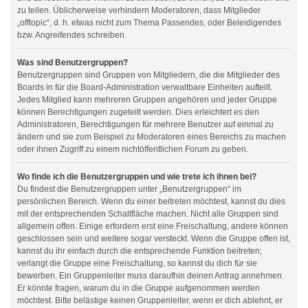
zu teilen. Üblicherweise verhindern Moderatoren, dass Mitglieder
„offtopic“, d. h. etwas nicht zum Thema Passendes, oder Beleidigendes
bzw. Angreifendes schreiben.
Was sind Benutzergruppen?
Benutzergruppen sind Gruppen von Mitgliedern, die die Mitglieder des
Boards in für die Board-Administration verwaltbare Einheiten aufteilt.
Jedes Mitglied kann mehreren Gruppen angehören und jeder Gruppe
können Berechtigungen zugeteilt werden. Dies erleichtert es den
Administratoren, Berechtigungen für mehrere Benutzer auf einmal zu
ändern und sie zum Beispiel zu Moderatoren eines Bereichs zu machen
oder ihnen Zugriff zu einem nichtöffentlichen Forum zu geben.
Wo finde ich die Benutzergruppen und wie trete ich ihnen bei?
Du findest die Benutzergruppen unter „Benutzergruppen“ im
persönlichen Bereich. Wenn du einer beitreten möchtest, kannst du dies
mit der entsprechenden Schaltfläche machen. Nicht alle Gruppen sind
allgemein offen. Einige erfordern erst eine Freischaltung, andere können
geschlossen sein und weitere sogar versteckt. Wenn die Gruppe offen ist,
kannst du ihr einfach durch die entsprechende Funktion beitreten;
verlangt die Gruppe eine Freischaltung, so kannst du dich für sie
bewerben. Ein Gruppenleiter muss daraufhin deinen Antrag annehmen.
Er könnte fragen, warum du in die Gruppe aufgenommen werden
möchtest. Bitte belästige keinen Gruppenleiter, wenn er dich ablehnt, er