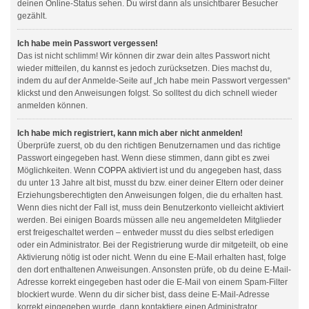
deinen Online-Status sehen. Du wirst dann als unsichtbarer Besucher
gezählt.
Ich habe mein Passwort vergessen!
Das ist nicht schlimm! Wir können dir zwar dein altes Passwort nicht
wieder mitteilen, du kannst es jedoch zurücksetzen. Dies machst du,
indem du auf der Anmelde-Seite auf „Ich habe mein Passwort vergessen“
klickst und den Anweisungen folgst. So solltest du dich schnell wieder
anmelden können.
Ich habe mich registriert, kann mich aber nicht anmelden!
Überprüfe zuerst, ob du den richtigen Benutzernamen und das richtige
Passwort eingegeben hast. Wenn diese stimmen, dann gibt es zwei
Möglichkeiten. Wenn
COPPA
aktiviert ist und du angegeben hast, dass
du unter 13 Jahre alt bist, musst du bzw. einer deiner Eltern oder deiner
Erziehungsberechtigten den Anweisungen folgen, die du erhalten hast.
Wenn dies nicht der Fall ist, muss dein Benutzerkonto vielleicht aktiviert
werden. Bei einigen Boards müssen alle neu angemeldeten Mitglieder
erst freigeschaltet werden – entweder musst du dies selbst erledigen
oder ein Administrator. Bei der Registrierung wurde dir mitgeteilt, ob eine
Aktivierung nötig ist oder nicht. Wenn du eine E-Mail erhalten hast, folge
den dort enthaltenen Anweisungen. Ansonsten prüfe, ob du deine E-Mail-
Adresse korrekt eingegeben hast oder die E-Mail von einem Spam-Filter
blockiert wurde. Wenn du dir sicher bist, dass deine E-Mail-Adresse
korrekt eingegeben wurde, dann kontaktiere einen Administrator.