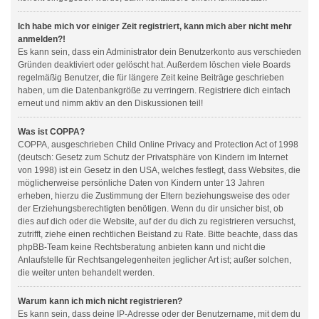
Ich habe mich vor einiger Zeit registriert, kann mich aber nicht mehr
anmelden?!
Es kann sein, dass ein Administrator dein Benutzerkonto aus verschieden
Gründen deaktiviert oder gelöscht hat. Außerdem löschen viele Boards
regelmäßig Benutzer, die für längere Zeit keine Beiträge geschrieben
haben, um die Datenbankgröße zu verringern. Registriere dich einfach
erneut und nimm aktiv an den Diskussionen teil!
Was ist COPPA?
COPPA, ausgeschrieben Child Online Privacy and Protection Act of 1998
(deutsch: Gesetz zum Schutz der Privatsphäre von Kindern im Internet
von 1998) ist ein Gesetz in den USA, welches festlegt, dass Websites, die
möglicherweise persönliche Daten von Kindern unter 13 Jahren
erheben, hierzu die Zustimmung der Eltern beziehungsweise des oder
der Erziehungsberechtigten benötigen. Wenn du dir unsicher bist, ob
dies auf dich oder die Website, auf der du dich zu registrieren versuchst,
zutrifft, ziehe einen rechtlichen Beistand zu Rate. Bitte beachte, dass das
phpBB-Team keine Rechtsberatung anbieten kann und nicht die
Anlaufstelle für Rechtsangelegenheiten jeglicher Art ist; außer solchen,
die weiter unten behandelt werden.
Warum kann ich mich nicht registrieren?
Es kann sein, dass deine IP-Adresse oder der Benutzername, mit dem du