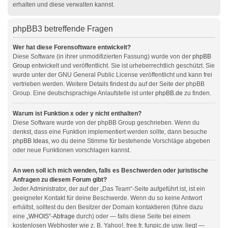
erhalten und diese verwalten kannst.
phpBB3 betreffende Fragen
Wer hat diese Forensoftware entwickelt?
Diese Software (in ihrer unmodifizierten Fassung) wurde von der
phpBB
Group
entwickelt und veröffentlicht. Sie ist urheberrechtlich geschützt. Sie
wurde unter der GNU General Public License veröffentlicht und kann frei
vertrieben werden. Weitere Details findest du auf der Seite der phpBB
Group. Eine deutschsprachige Anlaufstelle ist unter
phpBB.de
zu finden.
Warum ist Funktion x oder y nicht enthalten?
Diese Software wurde von der phpBB Group geschrieben. Wenn du
denkst, dass eine Funktion implementiert werden sollte, dann besuche
phpBB Ideas
, wo du deine Stimme für bestehende Vorschläge abgeben
oder neue Funktionen vorschlagen kannst.
An wen soll ich mich wenden, falls es Beschwerden oder juristische
Anfragen zu diesem Forum gibt?
Jeder Administrator, der auf der „Das Team“-Seite aufgeführt ist, ist ein
geeigneter Kontakt für deine Beschwerde. Wenn du so keine Antwort
erhältst, solltest du den Besitzer der Domain kontaktieren (führe dazu
eine
„WHOIS“-Abfrage
durch) oder — falls diese Seite bei einem
kostenlosen Webhoster wie z. B. Yahoo!, free.fr, funpic.de usw. liegt —