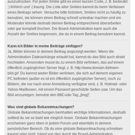
auszudrücken. Für jeden Smilie gibt es einen kurzen Code, z. B. bedeutet
:) fröhlich und :( traurig. Die Liste aller Smilies kannst du beim Verfassen
eines Beitrags sehen. Versuche bitte trotzdem, Smilies nicht zu häufig zu
benutzen, sie können einen Beitrag schnell unlesbar machen und ein
Moderator könnte deshalb deinen Beitrag entsprechend überarbeiten
oder gar komplett löschen. Die Board-Administration kann auch die
Anzahl der Smilies begrenzen, die du in einem Beitrag benutzen kannst.
Kann ich Bilder in meine Beiträge einfügen?
Ja, Bilder können in deinem Beitrag angezeigt werden. Wenn die
Administration Dateianhänge erlaubt hat, kannst du das Bild auch direkt
hochladen. Ansonsten musst du zu einem Bild verlinken, das auf einem
öffentlich zugänglichen Server liegt, z. B. http://www.domain.tld/mein-
bild.gif. Du kannst weder Bilder verlinken, die sich auf deinem eigenen
PC befinden (außer es ist ein öffentlich zugänglicher Server), noch zu
Bildern, die nur nach einer Anmeldung verfügbar sind, z. B. Hotmail- oder
Yahoo-Mailboxen, mit einem Passwort geschützte Seiten usw. Um das
Bild anzuzeigen, benutze den BBCode-Tag „[img]“.
Was sind globale Bekanntmachungen?
Globale Bekanntmachungen beinhalten wichtige Informationen, deshalb
solltest du sie so bald wie möglich lesen. Globale Bekanntmachungen
erscheinen ganz oben in jedem Forum und ebenfalls in deinem
persönlichen Bereich. Ob du eine globale Bekanntmachung schreiben
kannst oder nicht, hängt von den durch die Board-Administration