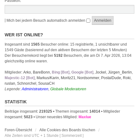
Passwort:
|
Mich bei jedem Besuch automatisch anmelden
WER IST ONLINE?
Insgesamt sind
1565
Besucher online: 15 registrierte, 1 unsichtbarer und
1549 Gäste (basierend auf den aktiven Besuchern der letzten 5 Minuten)
Der Besucherrekord liegt bei
5192
Besuchern, die am Di 7. Apr 2026, 13:04
gleichzeitig online waren.
Mitglieder:
Arko
,
BareBonn
,
Bing [Bot]
,
Google [Bot]
,
Jockel
,
Jürgen_Berlin
,
Majestic-12 [Bot]
,
Markus/Karin
,
Moritz21
,
Nordsommer
,
PostalDude
,
Roki
,
ruslan
,
Schnorchel
,
SousaCH
Legende:
Administratoren
,
Globale Moderatoren
STATISTIK
Beiträge insgesamt:
219325
• Themen insgesamt:
14014
• Mitglieder
insgesamt:
5023
• Unser neuestes Mitglied:
Maxlue
Foren-Übersicht
Alle Cookies des Boards löschen
Alle Zeiten sind UTC + 1 Stunde [ Sommerzeit ]