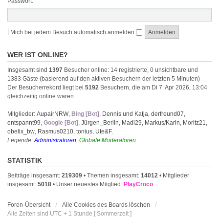
Passwort:
|
Mich bei jedem Besuch automatisch anmelden
WER IST ONLINE?
Insgesamt sind
1397
Besucher online: 14 registrierte, 0 unsichtbare und
1383 Gäste (basierend auf den aktiven Besuchern der letzten 5 Minuten)
Der Besucherrekord liegt bei
5192
Besuchern, die am Di 7. Apr 2026, 13:04
gleichzeitig online waren.
Mitglieder:
AupairNRW
,
Bing [Bot]
,
Dennis und Katja
,
derfreund07
,
entspannt99
,
Google [Bot]
,
Jürgen_Berlin
,
Madi29
,
Markus/Karin
,
Moritz21
,
obelix_bw
,
Rasmus0210
,
tonius
,
Ute&F.
Legende:
Administratoren
,
Globale Moderatoren
STATISTIK
Beiträge insgesamt:
219309
• Themen insgesamt:
14012
• Mitglieder
insgesamt:
5018
• Unser neuestes Mitglied:
PlayCroco
Foren-Übersicht
Alle Cookies des Boards löschen
Alle Zeiten sind UTC + 1 Stunde [ Sommerzeit ]