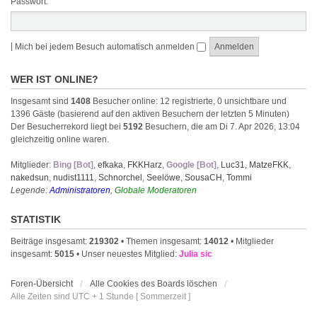
Passwort:
|
Mich bei jedem Besuch automatisch anmelden
WER IST ONLINE?
Insgesamt sind
1408
Besucher online: 12 registrierte, 0 unsichtbare und
1396 Gäste (basierend auf den aktiven Besuchern der letzten 5 Minuten)
Der Besucherrekord liegt bei
5192
Besuchern, die am Di 7. Apr 2026, 13:04
gleichzeitig online waren.
Mitglieder:
Bing [Bot]
,
efkaka
,
FKKHarz
,
Google [Bot]
,
Luc31
,
MatzeFKK
,
nakedsun
,
nudist1111
,
Schnorchel
,
Seelöwe
,
SousaCH
,
Tommi
Legende:
Administratoren
,
Globale Moderatoren
STATISTIK
Beiträge insgesamt:
219302
• Themen insgesamt:
14012
• Mitglieder
insgesamt:
5015
• Unser neuestes Mitglied:
Julia sic
Foren-Übersicht
Alle Cookies des Boards löschen
Alle Zeiten sind UTC + 1 Stunde [ Sommerzeit ]