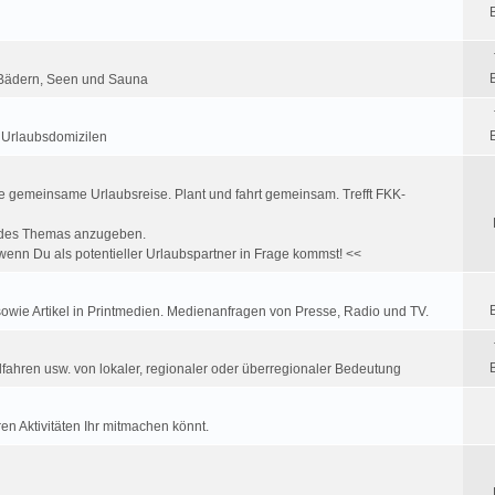
K Bädern, Seen und Sauna
u Urlaubsdomizilen
e gemeinsame Urlaubsreise. Plant und fahrt gemeinsam. Trefft FKK-
ff des Themas anzugeben.
enn Du als potentieller Urlaubspartner in Frage kommst! <<
wie Artikel in Printmedien. Medienanfragen von Presse, Radio und TV.
fahren usw. von lokaler, regionaler oder überregionaler Bedeutung
en Aktivitäten Ihr mitmachen könnt.