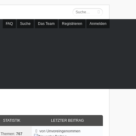
FAQ
Suche
Das Team
Registrieren
Anmelden
STATISTIK
LETZTER BEITRAG
von
Unvoreingenommen
Themen:
767