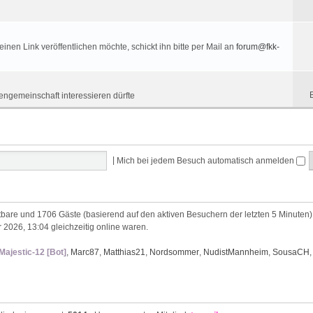
nen Link veröffentlichen möchte, schickt ihn bitte per Mail an
forum@fkk-
engemeinschaft interessieren dürfte
|
Mich bei jedem Besuch automatisch anmelden
chtbare und 1706 Gäste (basierend auf den aktiven Besuchern der letzten 5 Minuten)
 2026, 13:04 gleichzeitig online waren.
Majestic-12 [Bot]
,
Marc87
,
Matthias21
,
Nordsommer
,
NudistMannheim
,
SousaCH