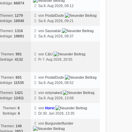
Beiträge:
66874
Sa 8. Aug 2026, 09:12
Themen:
1279
von
PostalDude
Beiträge:
16040
Sa 8. Aug 2026, 09:21
Themen:
1316
von
Saunabär
Beiträge:
19691
Sa 8. Aug 2026, 09:37
Themen:
991
von
C&U
Beiträge:
4132
Fr 7. Aug 2026, 20:55
Themen:
601
von
PostalDude
Beiträge:
11535
Sa 8. Aug 2026, 08:52
Themen:
1421
von
onlynaked
Beiträge:
12411
Sa 8. Aug 2026, 13:08
Themen:
6
von
Horst
Beiträge:
6
Di 30. Jun 2026, 13:35
von
Burgunderflunder
Themen:
140
Beiträge:
2853