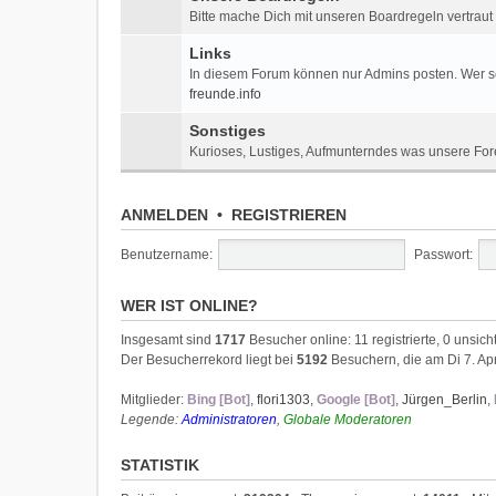
Bitte mache Dich mit unseren Boardregeln vertraut
Links
In diesem Forum können nur Admins posten. Wer sei
freunde.info
Sonstiges
Kurioses, Lustiges, Aufmunterndes was unsere For
ANMELDEN
•
REGISTRIEREN
Benutzername:
Passwort:
WER IST ONLINE?
Insgesamt sind
1717
Besucher online: 11 registrierte, 0 unsi
Der Besucherrekord liegt bei
5192
Besuchern, die am Di 7. Apr
Mitglieder:
Bing [Bot]
,
flori1303
,
Google [Bot]
,
Jürgen_Berlin
,
Legende:
Administratoren
,
Globale Moderatoren
STATISTIK