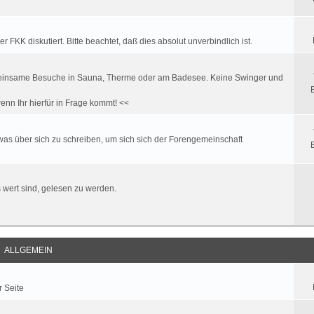
FKK diskutiert. Bitte beachtet, daß dies absolut unverbindlich ist.
. gemeinsame Besuche in Sauna, Therme oder am Badesee. Keine Swinger und
enn Ihr hierfür in Frage kommt! <<
twas über sich zu schreiben, um sich sich der Forengemeinschaft
es wert sind, gelesen zu werden.
ALLGEMEIN
r Seite