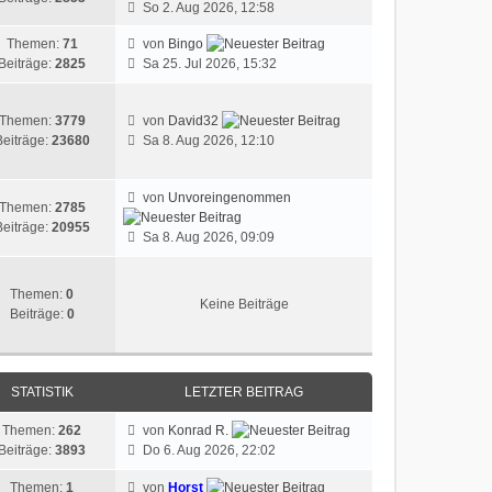
So 2. Aug 2026, 12:58
Themen:
71
von
Bingo
Beiträge:
2825
Sa 25. Jul 2026, 15:32
Themen:
3779
von
David32
Beiträge:
23680
Sa 8. Aug 2026, 12:10
von
Unvoreingenommen
Themen:
2785
Beiträge:
20955
Sa 8. Aug 2026, 09:09
Themen:
0
Keine Beiträge
Beiträge:
0
STATISTIK
LETZTER BEITRAG
Themen:
262
von
Konrad R.
Beiträge:
3893
Do 6. Aug 2026, 22:02
Themen:
1
von
Horst