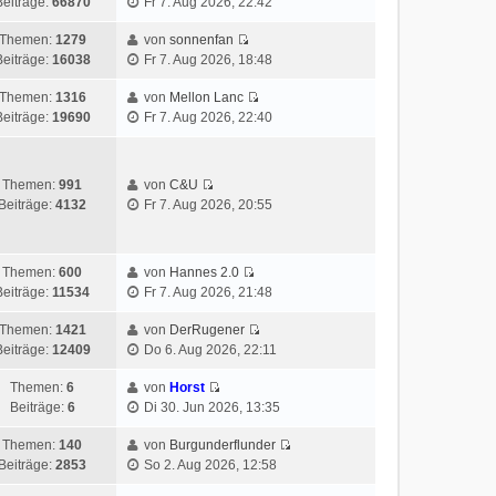
Beiträge:
66870
Fr 7. Aug 2026, 22:42
Themen:
1279
von
sonnenfan
Beiträge:
16038
Fr 7. Aug 2026, 18:48
Themen:
1316
von
Mellon Lanc
Beiträge:
19690
Fr 7. Aug 2026, 22:40
Themen:
991
von
C&U
Beiträge:
4132
Fr 7. Aug 2026, 20:55
Themen:
600
von
Hannes 2.0
Beiträge:
11534
Fr 7. Aug 2026, 21:48
Themen:
1421
von
DerRugener
Beiträge:
12409
Do 6. Aug 2026, 22:11
Themen:
6
von
Horst
Beiträge:
6
Di 30. Jun 2026, 13:35
Themen:
140
von
Burgunderflunder
Beiträge:
2853
So 2. Aug 2026, 12:58