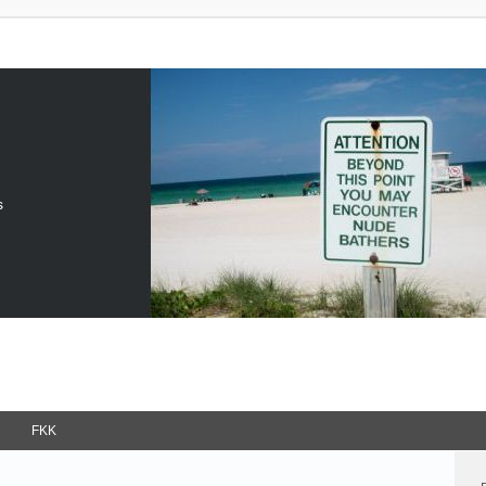
s
FKK