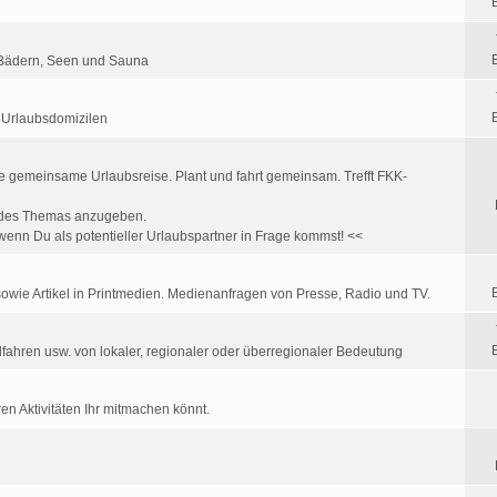
K Bädern, Seen und Sauna
u Urlaubsdomizilen
e gemeinsame Urlaubsreise. Plant und fahrt gemeinsam. Trefft FKK-
ff des Themas anzugeben.
enn Du als potentieller Urlaubspartner in Frage kommst! <<
wie Artikel in Printmedien. Medienanfragen von Presse, Radio und TV.
fahren usw. von lokaler, regionaler oder überregionaler Bedeutung
en Aktivitäten Ihr mitmachen könnt.