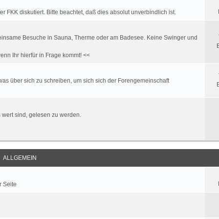
FKK diskutiert. Bitte beachtet, daß dies absolut unverbindlich ist.
. gemeinsame Besuche in Sauna, Therme oder am Badesee. Keine Swinger und
enn Ihr hierfür in Frage kommt! <<
twas über sich zu schreiben, um sich sich der Forengemeinschaft
es wert sind, gelesen zu werden.
ALLGEMEIN
r Seite