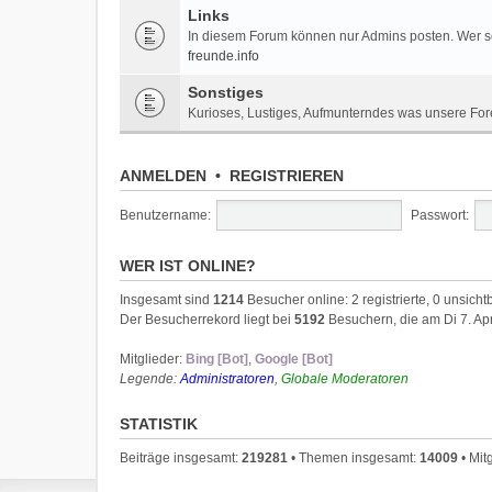
Links
In diesem Forum können nur Admins posten. Wer sei
freunde.info
Sonstiges
Kurioses, Lustiges, Aufmunterndes was unsere For
ANMELDEN
•
REGISTRIEREN
Benutzername:
Passwort:
WER IST ONLINE?
Insgesamt sind
1214
Besucher online: 2 registrierte, 0 unsic
Der Besucherrekord liegt bei
5192
Besuchern, die am Di 7. Apr
Mitglieder:
Bing [Bot]
,
Google [Bot]
Legende:
Administratoren
,
Globale Moderatoren
STATISTIK
Beiträge insgesamt:
219281
• Themen insgesamt:
14009
• Mit