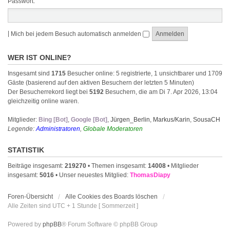
Passwort:
|
Mich bei jedem Besuch automatisch anmelden
WER IST ONLINE?
Insgesamt sind
1715
Besucher online: 5 registrierte, 1 unsichtbarer und 1709
Gäste (basierend auf den aktiven Besuchern der letzten 5 Minuten)
Der Besucherrekord liegt bei
5192
Besuchern, die am Di 7. Apr 2026, 13:04
gleichzeitig online waren.
Mitglieder:
Bing [Bot]
,
Google [Bot]
,
Jürgen_Berlin
,
Markus/Karin
,
SousaCH
Legende:
Administratoren
,
Globale Moderatoren
STATISTIK
Beiträge insgesamt:
219270
• Themen insgesamt:
14008
• Mitglieder
insgesamt:
5016
• Unser neuestes Mitglied:
ThomasDiapy
Foren-Übersicht
Alle Cookies des Boards löschen
Alle Zeiten sind UTC + 1 Stunde [ Sommerzeit ]
Powered by
phpBB
® Forum Software © phpBB Group