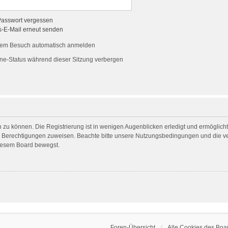
Passwort vergessen
s-E-Mail erneut senden
dem Besuch automatisch anmelden
ne-Status während dieser Sitzung verbergen
 zu können. Die Registrierung ist in wenigen Augenblicken erledigt und ermöglicht 
he Berechtigungen zuweisen. Beachte bitte unsere Nutzungsbedingungen und die ver
diesem Board bewegst.
Foren-Übersicht
Alle Cookies des Boa