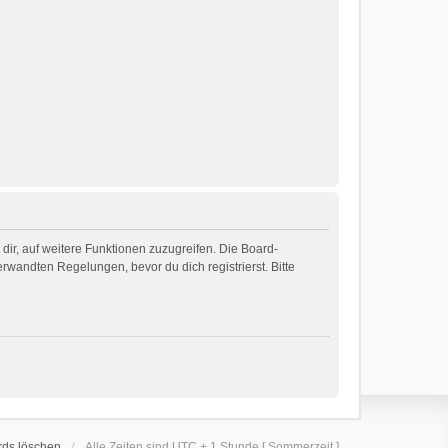
dir, auf weitere Funktionen zuzugreifen. Die Board-
wandten Regelungen, bevor du dich registrierst. Bitte
rds löschen
Alle Zeiten sind UTC + 1 Stunde [ Sommerzeit ]