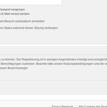
Passwort vergessen
s-E-Mail erneut senden
dem Besuch automatisch anmelden
ne-Status während dieser Sitzung verbergen
 zu können. Die Registrierung ist in wenigen Augenblicken erledigt und ermöglicht 
he Berechtigungen zuweisen. Beachte bitte unsere Nutzungsbedingungen und die ver
diesem Board bewegst.
Foren-Übersicht
Alle Cookies des Boa