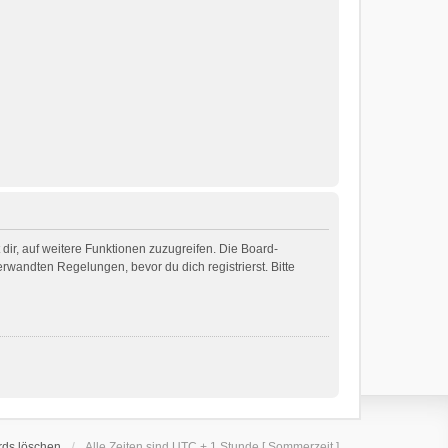
dir, auf weitere Funktionen zuzugreifen. Die Board-
wandten Regelungen, bevor du dich registrierst. Bitte
rds löschen
Alle Zeiten sind UTC + 1 Stunde [ Sommerzeit ]