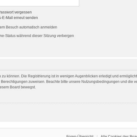
Passwort vergessen
s-E-Mail erneut senden
dem Besuch automatisch anmelden
ne-Status während dieser Sitzung verbergen
 zu können. Die Registrierung ist in wenigen Augenblicken erledigt und ermöglicht 
he Berechtigungen zuweisen. Beachte bitte unsere Nutzungsbedingungen und die ver
diesem Board bewegst.
Foren-Übersicht
Alle Cookies des Boa