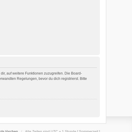
dir, auf weitere Funktionen zuzugreifen. Die Board-
wandten Regelungen, bevor du dich registrierst. Bitte
rds löschen
Alle Zeiten sind UTC + 1 Stunde [ Sommerzeit ]