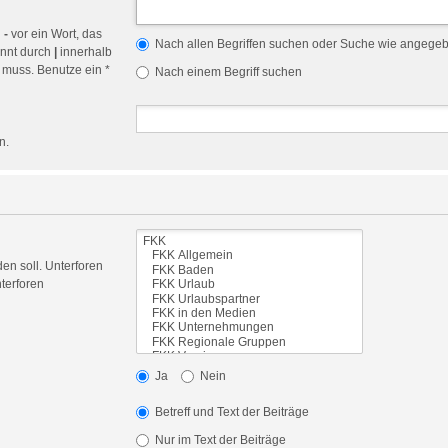
n
-
vor ein Wort, das
Nach allen Begriffen suchen oder Suche wie angege
ennt durch
|
innerhalb
 muss. Benutze ein *
Nach einem Begriff suchen
n.
en soll. Unterforen
terforen
Ja
Nein
Betreff und Text der Beiträge
Nur im Text der Beiträge