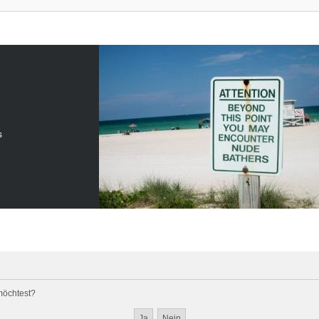
s
 möchtest?