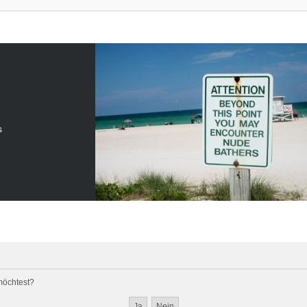
s
 möchtest?